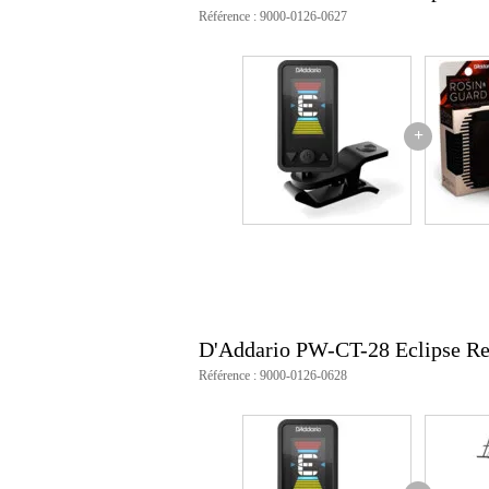
Référence : 9000-0126-0627
+
D'Addario PW-CT-28 Eclipse Re
Référence : 9000-0126-0628