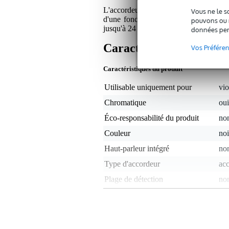
L'accordeur rechargeable D'Addario Ec
Vous ne le s
d'une fonction d'arrêt automatique. C
pouvons ou n
jusqu'à 24 heures avec une charge comp
données per
Caractéristiques
Vos Préfére
Caractéristiques du produit
Utilisable uniquement pour
vio
Chromatique
oui
Éco-responsabilité du produit
non
Couleur
noi
Haut-parleur intégré
no
Type d'accordeur
acc
Plage de détection
non
Reconnaissance de la tonalité
vib
Type d'écran
LC