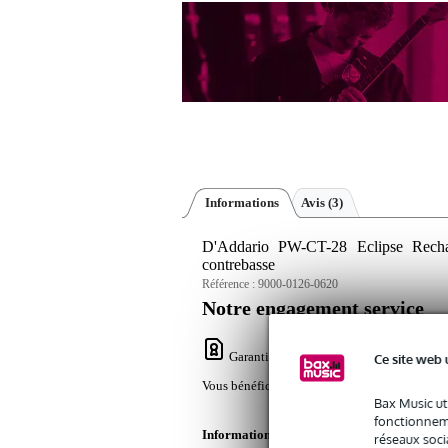
Informations
Avis
(3)
D'Addario PW-CT-28 Eclipse Rechar
contrebasse
Référence :
9000-0126-0620
Notre engagement service
Garantie Bax Music
: Vous bénéficiez un
Ce site web 
Vous bénéficiez uniquement d'une garantie con
Bax Music ut
fonctionneme
Informations
réseaux socia