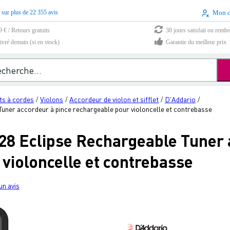
 sur plus de 22 355 avis
Mon 
9 € / Retours gratuits
30 jours satisfait ou remb
vré demain (si en stock)
Garantie du meilleur prix
ts à cordes
Violons
Accordeur de violon et sifflet
D'Addario
/
/
/
/
ner accordeur à pince rechargeable pour violoncelle et contrebasse
8 Eclipse Rechargeable Tuner 
violoncelle et contrebasse
un avis