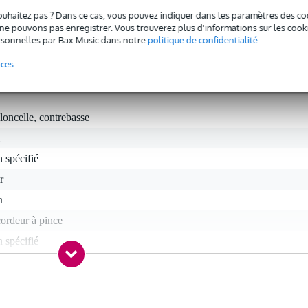
lipse pour violoncelle et basse est doté d'un écran couleur réglable e
ouhaitez pas ? Dans ce cas, vous pouvez indiquer dans les paramètres des co
et accordeur compact a été optimisé pour les basses fréquences et dur
e pouvons pas enregistrer. Vous trouverez plus d'informations sur les cookies
lète. Vous pouvez facilement le recharger à l'aide du câble USB fourni
sonnelles par Bax Music dans notre
politique de confidentialité
.
nces
loncelle, contrebasse
 spécifié
r
n
ordeur à pince
 spécifié
ration
D, couleur