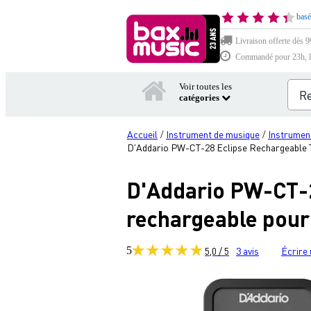
basé
Livraison offerte dès 9
Commandé pour 23h, li
Voir toutes les
catégories
Accueil
Instrument de musique
Instrumen
/
/
D'Addario PW-CT-28 Eclipse Rechargeable Tu
D'Addario PW-CT-2
rechargeable pour 
5
5,0 / 5
3
avis
Écrire 