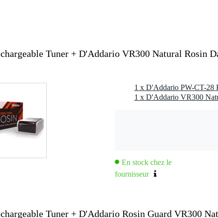
c l'emballage inclus
gr
0 x 10,0 x 3,0 cm
chargeable Tuner + D'Addario VR300 Natural Rosin D
io Eclipse
e (câble USB inclus)
es du violoncelle et de la contrebasse
 pour un angle de vue parfait
0 à 450Hz
En stock chez le
fournisseur
chargeable Tuner + D'Addario Rosin Guard VR300 Nat