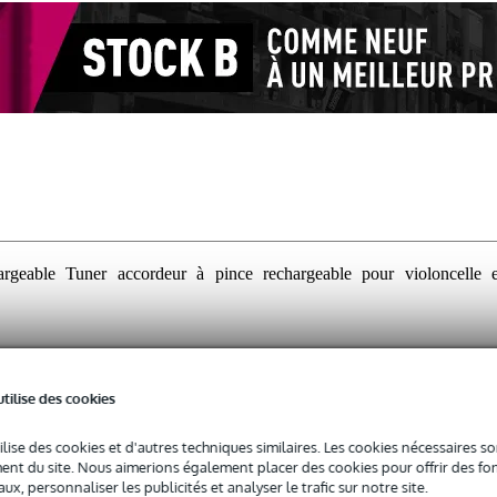
geable Tuner accordeur à pince rechargeable pour violoncelle e
iquement d'une garantie contre tout défaut de fabrication sur ce produit.
utilise des cookies
tre tout défaut de fabrication sur ce produit.
ilise des cookies et d'autres techniques similaires. Les cookies nécessaires 
nt du site. Nous aimerions également placer des cookies pour offrir des fon
ux, personnaliser les publicités et analyser le trafic sur notre site.