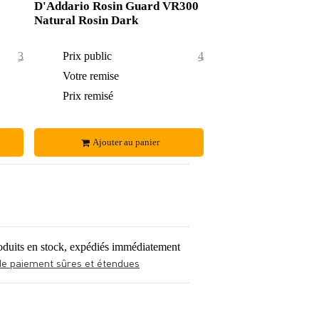
D'Addario Rosin Guard VR300
Natural Rosin Dark
30,25 €
Prix public
42,85 €
0,25 €
Votre remise
1,85 €
30 €
Prix remisé
41 €
Ajouter au panier
oduits en stock, expédiés immédiatement
de paiement sûres et étendues