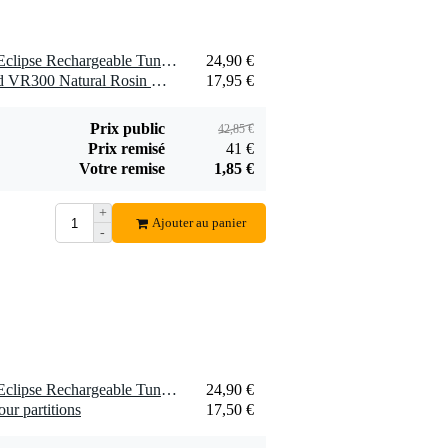
faciliter la
technique à l'archet
1 x D'Addario PW-CT-28 Eclipse Rechargeable Tuner accordeur à pince rechargeable pour violoncelle et contrebasse
24,90 €
1 x D'Addario Rosin Guard VR300 Natural Rosin Dark résine pour violon / alto /violoncelle
17,95 €
Prix public
42,85 €
Prix remisé
41 €
Votre remise
1,85 €
+
Ajouter au panier
-
1 x D'Addario PW-CT-28 Eclipse Rechargeable Tuner accordeur à pince rechargeable pour violoncelle et contrebasse
24,90 €
ur partitions
17,50 €