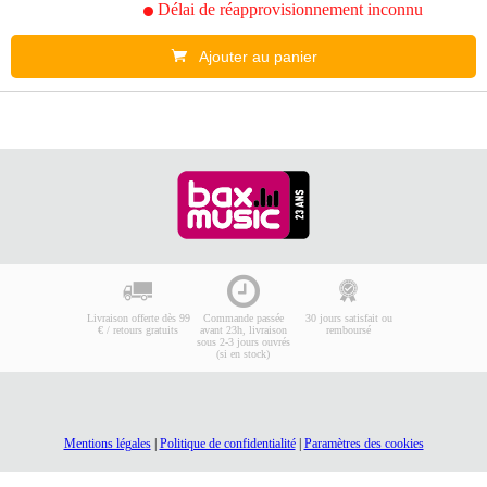
Délai de réapprovisionnement inconnu
Ajouter au panier
Livraison offerte dès 99
Commande passée
30 jours satisfait ou
€ / retours gratuits
avant 23h, livraison
remboursé
sous 2-3 jours ouvrés
(si en stock)
Mentions légales
|
Politique de confidentialité
|
Paramètres des cookies