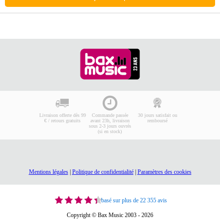
Livraison offerte dès 99
Commande passée
30 jours satisfait ou
€ / retours gratuits
avant 23h, livraison
remboursé
sous 2-3 jours ouvrés
(si en stock)
Mentions légales
|
Politique de confidentialité
|
Paramètres des cookies
basé sur plus de 22 355 avis
Copyright © Bax Music 2003 - 2026