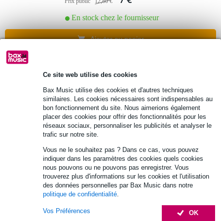
Prix public
12,80 €
En stock chez le fournisseur
Ajouter au panier
1 avis
Ce site web utilise des cookies
DAP MK-2422 multi-câble 24 paires prix
Bax Music utilise des cookies et d'autres techniques
au mètre
similaires. Les cookies nécessaires sont indispensables au
bon fonctionnement du site. Nous aimerions également
placer des cookies pour offrir des fonctionnalités pour les
8,75 €
réseaux sociaux, personnaliser les publicités et analyser le
Prix public
16,70 €
trafic sur notre site.
En stock chez le fournisseur
Vous ne le souhaitez pas ? Dans ce cas, vous pouvez
indiquer dans les paramètres des cookies quels cookies
Ajouter au panier
nous pouvons ou ne pouvons pas enregistrer. Vous
trouverez plus d'informations sur les cookies et l'utilisation
des données personnelles par Bax Music dans notre
politique de confidentialité
.
DAP MK-3622 câble de signal blindé 36
paires, au mètre
Vos Préférences
OK