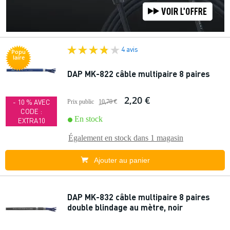
4 avis
Popu
laire
DAP MK-822 câble multipaire 8 paires
2,20 €
- 10 % AVEC
Prix public
10,70 €
CODE :
En stock
EXTRA10
Également en stock dans
1 magasin
Ajouter au panier
DAP MK-832 câble multipaire 8 paires
double blindage au mètre, noir