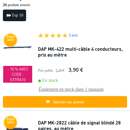
26
produits trouvés.
Top 10
3 avis
Popu
laire
DAP MK-422 multi-câble 4 conducteurs,
prix au mètre
3,90 €
- 10 % AVEC
Prix public
5,25 €
CODE :
EXTRA10
En stock
Également en stock dans
1 magasin
Ajouter au panier
Popu
DAP MK-2822 câble de signal blindé 28
laire
paires, au mètre