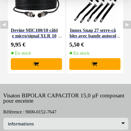
Devine MIC100/10 câbl
Innox Snap 27 serre-câ
e micro/signal XLR 10
bles avec bande autocol
K
m
lante
9,95 €
5,50 €
9
En stock
En stock
+
+
Visaton BIPOLAR CAPACITOR 15,0 µF composant
pour enceinte
Référence :
9000-0152-7647
Informations