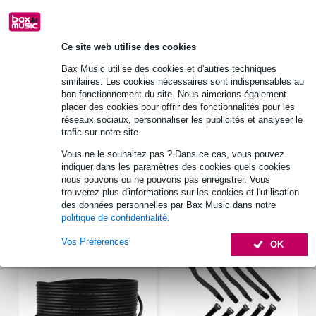
30 jours satisfait ou remboursé
Ce site web utilise des cookies
Retrait gratuit en magasin
Bax Music utilise des cookies et d'autres techniques
similaires. Les cookies nécessaires sont indispensables au
bon fonctionnement du site. Nous aimerions également
Informations
placer des cookies pour offrir des fonctionnalités pour les
réseaux sociaux, personnaliser les publicités et analyser le
Compatibilité : PL 7 RV 4 Ohm (NCS S 3000-N), PL 7 RV 8
trafic sur notre site.
Ohm (NCS S 3000-N)
Détails techniques : WEEE Reg. No. : DE 79837685
Vous ne le souhaitez pas ? Dans ce cas, vous pouvez
indiquer dans les paramètres des cookies quels cookies
Afficher toutes les caractéristiques du produit
nous pouvons ou ne pouvons pas enregistrer. Vous
trouverez plus d'informations sur les cookies et l'utilisation
des données personnelles par Bax Music dans notre
Accessoires (7)
politique de confidentialité
.
Vos Préférences
OK