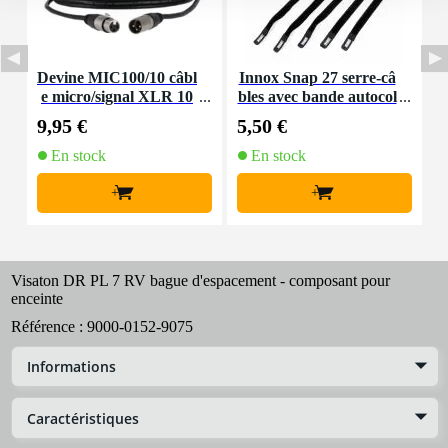
Devine MIC100/10 câbl
Innox Snap 27 serre-câ
e micro/signal XLR 10
bles avec bande autocol
K
m
lante
9,95 €
5,50 €
9
En stock
En stock
+
+
Visaton DR PL 7 RV bague d'espacement - composant pour
enceinte
Référence :
9000-0152-9075
Informations
Caractéristiques