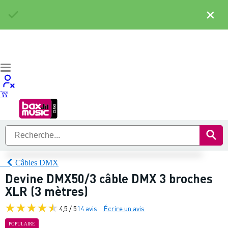
×
Câbles DMX
Devine DMX50/3 câble DMX 3 broches
XLR (3 mètres)
4,5 / 5
14 avis
Écrire un avis
POPULAIRE