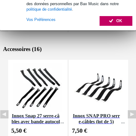
des données personnelles par Bax Music dans notre
politique de confidentialité
.
Vos Préférences
OK
Accessoires (16)
Innox Snap 27 serre-câ
Innox SNAP PRO serr
D
bles avec bande autocol
e-câbles (lot de 5)
lante
5,50 €
7,50 €
1