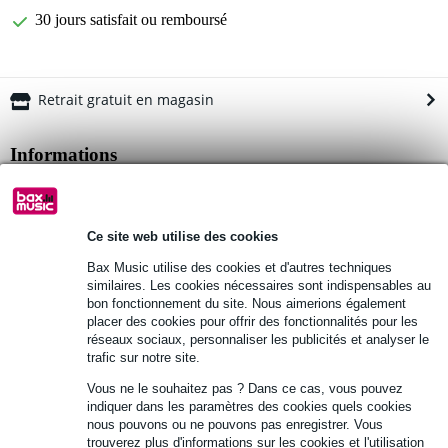
30 jours satisfait ou remboursé
Retrait gratuit en magasin
Informations
lot de 6 câbles patch
connecteurs : jack mono droit 6,35 mm
Ce site web utilise des cookies
6 couleurs différentes : rouge, jaune, bleu, vert, blanc et noir
Bax Music utilise des cookies et d'autres techniques
Afficher toutes les caractéristiques du produit
similaires. Les cookies nécessaires sont indispensables au
bon fonctionnement du site. Nous aimerions également
placer des cookies pour offrir des fonctionnalités pour les
Autres variantes (2)
réseaux sociaux, personnaliser les publicités et analyser le
trafic sur notre site.
Vous ne le souhaitez pas ? Dans ce cas, vous pouvez
indiquer dans les paramètres des cookies quels cookies
nous pouvons ou ne pouvons pas enregistrer. Vous
trouverez plus d'informations sur les cookies et l'utilisation