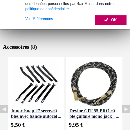
des données personnelles par Bax Music dans notre
politique de confidentialité
.
Vos Préférences
OK
Accessoires (8)
Innox Snap 27 serre-câ
Devine GIT 55 PRO câ
bles avec bande autocol
ble guitare mono jack -
K
lante
jack coudé (5,5 m)
5,50 €
9,95 €
8