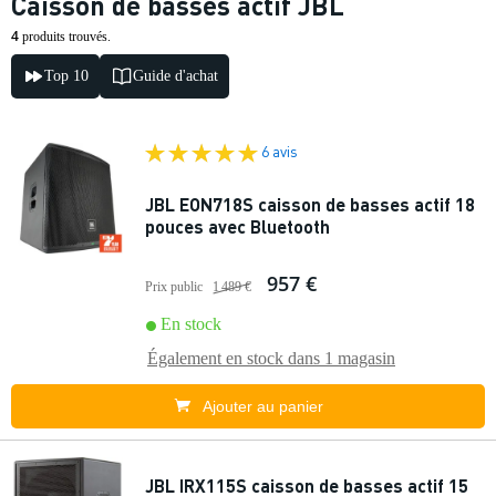
Caisson de basses actif JBL
4
produits trouvés.
Top 10
Guide d'achat
6 avis
JBL EON718S caisson de basses actif 18
pouces avec Bluetooth
957 €
Prix public
1 489 €
En stock
Également en stock dans
1 magasin
Ajouter au panier
JBL IRX115S caisson de basses actif 15