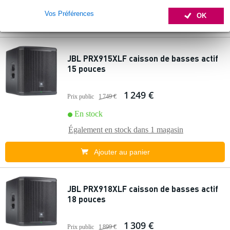
Vos Préférences
OK
JBL PRX915XLF caisson de basses actif
15 pouces
1 249 €
Prix public
1 749 €
En stock
Également en stock dans
1 magasin
Ajouter au panier
JBL PRX918XLF caisson de basses actif
18 pouces
1 309 €
Prix public
1 899 €