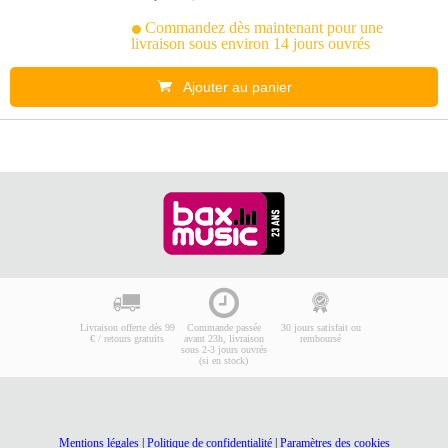
Commandez dès maintenant pour une
livraison sous environ 14 jours ouvrés
Ajouter au panier
Livraison offerte dès 99
Commande passée
30 jours satisfait ou
€ / retours gratuits
avant 23h, livraison
remboursé
sous 2-3 jours ouvrés
(si en stock)
Mentions légales
|
Politique de confidentialité
|
Paramètres des cookies