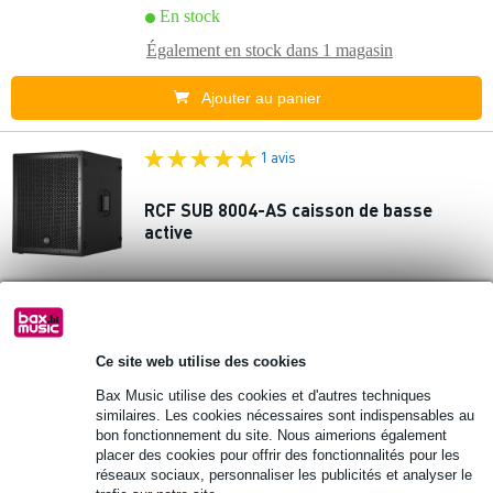
En stock
Également en stock dans
1 magasin
Ajouter au panier
1 avis
RCF SUB 8004-AS caisson de basse
active
2 698 €
Prix public
2 985 €
En stock
Ce site web utilise des cookies
Également en stock dans
1 magasin
Bax Music utilise des cookies et d'autres techniques
Ajouter au panier
similaires. Les cookies nécessaires sont indispensables au
bon fonctionnement du site. Nous aimerions également
placer des cookies pour offrir des fonctionnalités pour les
6 avis
réseaux sociaux, personnaliser les publicités et analyser le