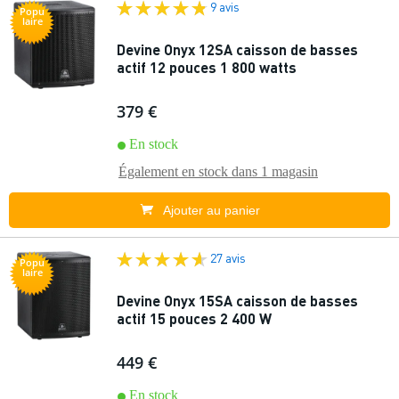
9 avis
Popu
laire
Devine Onyx 12SA caisson de basses
actif 12 pouces 1 800 watts
379 €
En stock
Également en stock dans
1 magasin
Ajouter au panier
27 avis
Popu
laire
Devine Onyx 15SA caisson de basses
actif 15 pouces 2 400 W
449 €
En stock