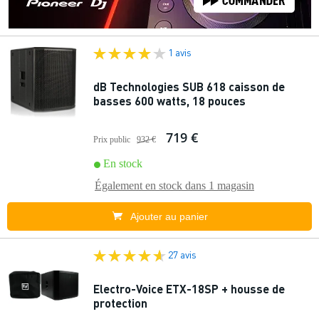
1 avis
dB Technologies SUB 618 caisson de
basses 600 watts, 18 pouces
719 €
Prix public
932 €
En stock
Également en stock dans
1 magasin
Ajouter au panier
27 avis
Electro-Voice ETX-18SP + housse de
protection