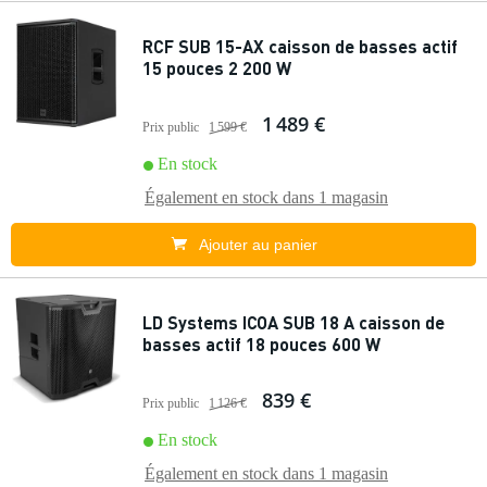
RCF SUB 15-AX caisson de basses actif
15 pouces 2 200 W
1 489 €
Prix public
1 599 €
En stock
Également en stock dans
1 magasin
Ajouter au panier
LD Systems ICOA SUB 18 A caisson de
basses actif 18 pouces 600 W
839 €
Prix public
1 126 €
En stock
Également en stock dans
1 magasin