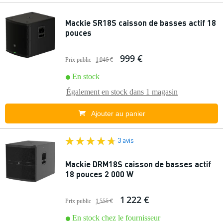
Mackie SR18S caisson de basses actif 18
pouces
999 €
Prix public
1 046 €
En stock
Également en stock dans
1 magasin
Ajouter au panier
3 avis
Mackie DRM18S caisson de basses actif
18 pouces 2 000 W
1 222 €
Prix public
1 555 €
En stock chez le fournisseur