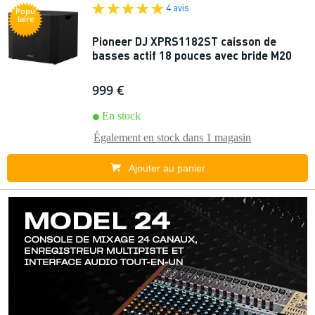
4 avis
Popu
laire
Pioneer DJ XPRS1182ST caisson de
basses actif 18 pouces avec bride M20
999 €
En stock
Également en stock dans
1 magasin
Ajouter au panier