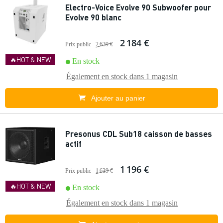
Electro-Voice Evolve 90 Subwoofer pour
Evolve 90 blanc
2 184 €
Prix public
2 639 €
🔥HOT & NEW
En stock
Également en stock dans
1 magasin
Ajouter au panier
Presonus CDL Sub18 caisson de basses
actif
1 196 €
Prix public
1 639 €
🔥HOT & NEW
En stock
Également en stock dans
1 magasin