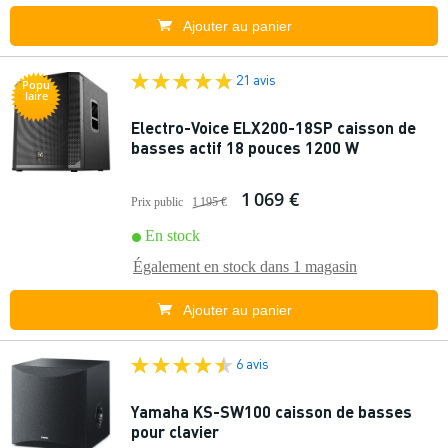
Ajouter au panier
21 avis
Popu
laire
Electro-Voice ELX200-18SP caisson de
basses actif 18 pouces 1200 W
1 069 €
Prix public
1 195 €
En stock
Également en stock dans
1 magasin
Ajouter au panier
6 avis
Yamaha KS-SW100 caisson de basses
pour clavier