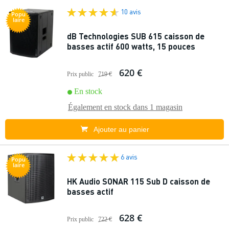
10 avis
Popu
laire
dB Technologies SUB 615 caisson de
basses actif 600 watts, 15 pouces
620 €
Prix public
719 €
En stock
Également en stock dans
1 magasin
Ajouter au panier
6 avis
Popu
laire
HK Audio SONAR 115 Sub D caisson de
basses actif
628 €
Prix public
722 €