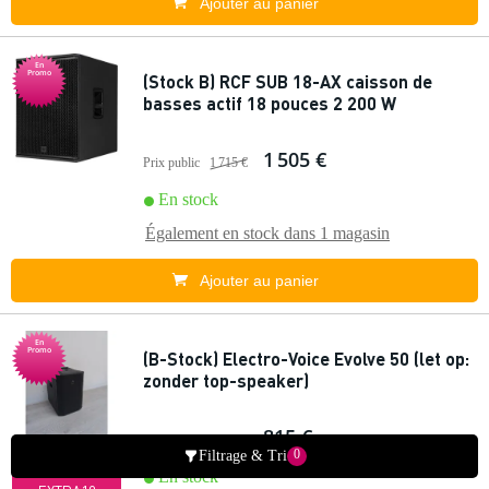
Ajouter au panier
En
Promo
(Stock B) RCF SUB 18-AX caisson de
basses actif 18 pouces 2 200 W
1 505 €
Prix public
1 715 €
En stock
Également en stock dans
1 magasin
Ajouter au panier
En
Promo
(B-Stock) Electro-Voice Evolve 50 (let op:
zonder top-speaker)
815 €
Prix public
1 200 €
- 10 % AVEC
0
Filtrage & Tri
CODE :
En stock