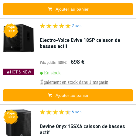
Ajouter au panier
2 avis
Popu
laire
Electro-Voice Eviva 18SP caisson de
basses actif
698 €
Prix public
888 €
🔥HOT & NEW
En stock
Également en stock dans
1 magasin
Ajouter au panier
6 avis
Popu
laire
Devine Onyx 15SXA caisson de basses
actif