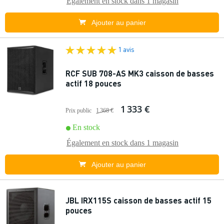
Également en stock dans
1 magasin
Ajouter au panier
1 avis
RCF SUB 708-AS MK3 caisson de basses
actif 18 pouces
1 333 €
Prix public
1 368 €
En stock
Également en stock dans
1 magasin
Ajouter au panier
JBL IRX115S caisson de basses actif 15
pouces