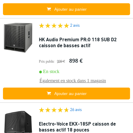
Ajouter au panier
2 avis
HK Audio Premium PR:O 118 SUB D2
caisson de basses actif
898 €
Prix public
999 €
En stock
Également en stock dans
1 magasin
Ajouter au panier
26 avis
Electro-Voice EKX-18SP caisson de
basses actif 18 pouces