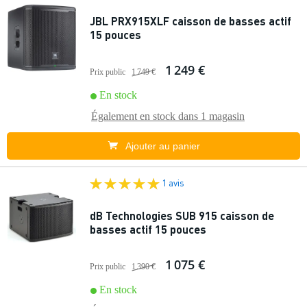
JBL PRX915XLF caisson de basses actif
15 pouces
1 249 €
Prix public
1 749 €
En stock
Également en stock dans
1 magasin
Ajouter au panier
1 avis
dB Technologies SUB 915 caisson de
basses actif 15 pouces
1 075 €
Prix public
1 390 €
En stock