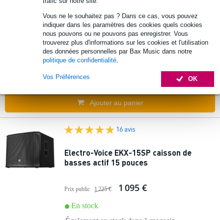
trafic sur notre site.
JBL EON718S caisson de basses actif 18
Vous ne le souhaitez pas ? Dans ce cas, vous pouvez
pouces avec Bluetooth
indiquer dans les paramètres des cookies quels cookies
nous pouvons ou ne pouvons pas enregistrer. Vous
trouverez plus d'informations sur les cookies et l'utilisation
957 €
Prix public
1 489 €
des données personnelles par Bax Music dans notre
politique de confidentialité
.
En stock
Vos Préférences
OK
Également en stock dans
1 magasin
Ajouter au panier
16 avis
Electro-Voice EKX-15SP caisson de
basses actif 15 pouces
1 095 €
Prix public
1 225 €
En stock