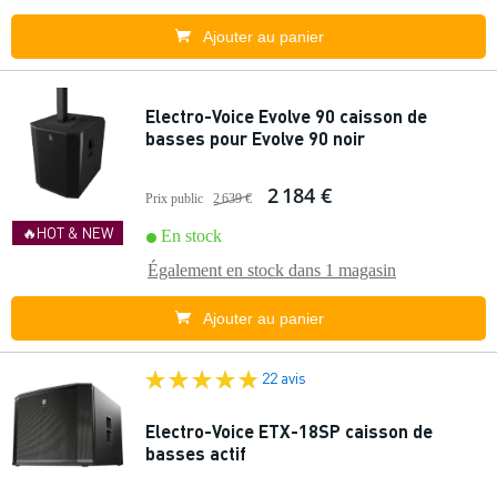
Ajouter au panier
Electro-Voice Evolve 90 caisson de
basses pour Evolve 90 noir
2 184 €
Prix public
2 639 €
🔥HOT & NEW
En stock
Également en stock dans
1 magasin
Ajouter au panier
22 avis
Electro-Voice ETX-18SP caisson de
basses actif