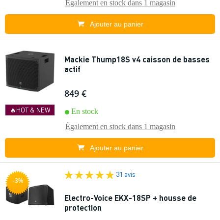
Également en stock dans
1 magasin
Ajouter au panier
Mackie Thump18S v4 caisson de basses
actif
849 €
🔥HOT & NEW
En stock
Également en stock dans
1 magasin
Ajouter au panier
31 avis
-3%
Electro-Voice EKX-18SP + housse de
protection