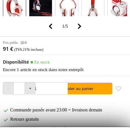
1
/
5
Prix public
99 €
91 €
(TVA 21% incluse)
Disponibilité
En stock
Encore 1 article en stock dans notre entrepôt
Ajouter au panier
Commande passée avant 23:00 = livraison demain
Retours gratuits
30 jours satisfait ou remboursé