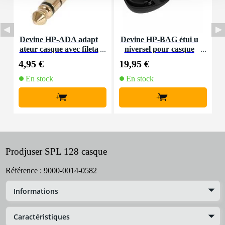
Devine HP-ADA adapt
Devine HP-BAG étui u
D
ateur casque avec fileta
niversel pour casque
ge (lot de 2)
4,95 €
19,95 €
8
En stock
En stock
+
+
Prodjuser SPL 128 casque
Référence :
9000-0014-0582
Informations
Caractéristiques