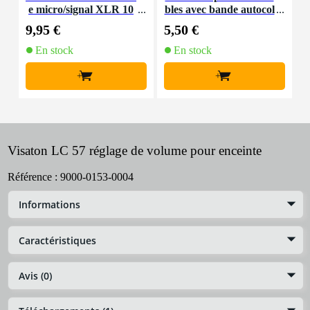
e micro/signal XLR 10
bles avec bande autocol
K
m
lante
9,95 €
5,50 €
9
En stock
En stock
+
+
Visaton LC 57 réglage de volume pour enceinte
Référence :
9000-0153-0004
Informations
Caractéristiques
Avis (0)