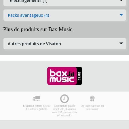
Téléchargements (1)
Packs avantageux (4)
Plus de produits sur Bax Music
Autres produits de Visaton
Livraison offerte dès 99
Commande passée
30 jours satisfait ou
€ / retours gratuits
avant 23h, livraison
remboursé
sous 2-3 jours ouvrés
(si en stock)