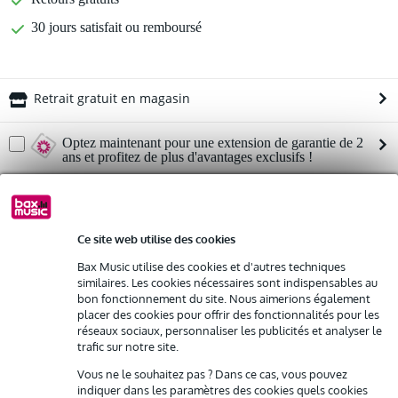
30 jours satisfait ou remboursé
Retrait gratuit en magasin
Optez maintenant pour une extension de garantie de 2
ans et profitez de plus d'avantages exclusifs !
29,25 € (frais uniques)
%
Louez ce produit
Ce site web utilise des cookies
Bax Music utilise des cookies et d'autres techniques
Informations
similaires. Les cookies nécessaires sont indispensables au
Louez ce produit à partir de 42 € par mois
bon fonctionnement du site. Nous aimerions également
Location de plusieurs produits à la fois : min. 300 € et max.
Psso KX-P215A Haut-parleur actif 2 voies 15 pouces
placer des cookies pour offrir des fonctionnalités pour les
2 500 €
réseaux sociaux, personnaliser les publicités et analyser le
gratuite
alimentation : 230 V AC, 50 Hz
Livraison à domicile
trafic sur notre site.
Résiliation possible du contrat après 4 mois
consommation électrique : 1000W
Possibilité d'acheter votre/vos produit(s) à un tarif réduit
Vous ne le souhaitez pas ? Dans ce cas, vous pouvez
Afficher toutes les caractéristiques du produit
Remplacement rapide par Bax Music en cas de défectuosité
indiquer dans les paramètres des cookies quels cookies