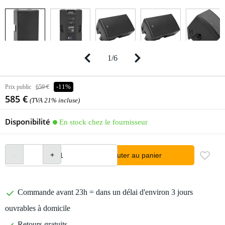
1
/
6
Prix public
659 €
-11%
585 €
(TVA 21% incluse)
Disponibilité
En stock chez le fournisseur
Ajouter au panier
Commande avant 23h = dans un délai d'environ 3 jours
ouvrables à domicile
Retours gratuits