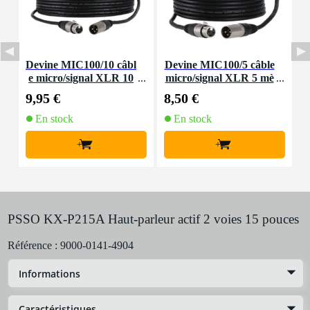
Devine MIC100/10 câbl
Devine MIC100/5 câble
I
e micro/signal XLR 10
micro/signal XLR 5 mè
e
m
tres
9,95 €
8,50 €
1
En stock
En stock
+
+
PSSO KX-P215A Haut-parleur actif 2 voies 15 pouces
Référence :
9000-0141-4904
Informations
Caractéristiques