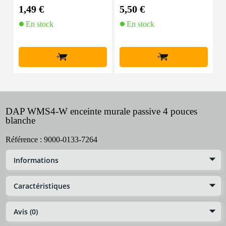
2x 1,5 mm2 (au mètre)
lante
1,49 €
5,50 €
2
En stock
En stock
+
+
DAP WMS4-W enceinte murale passive 4 pouces
blanche
Référence :
9000-0133-7264
Informations
Caractéristiques
Avis (0)