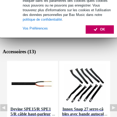
indiquer dans les paramètres des cookies quels cookies
nous pouvons ou ne pouvons pas enregistrer. Vous
trouverez plus d'informations sur les cookies et l'utilisation
des données personnelles par Bax Music dans notre
politique de confidentialité
.
Vos Préférences
OK
Accessoires (13)
Devine SPE15/R SPE1
Innox Snap 27 serre-câ
T
5/R câble haut-parleur
bles avec bande autocol
i