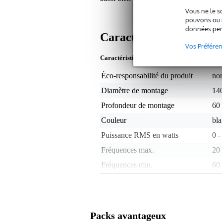
Vous ne le s
pouvons ou n
données per
Caractéristiques
Vos Préfére
Caractéristiques du produit
Éco-responsabilité du produit
non
Diamètre de montage
14
Profondeur de montage
60
Couleur
bl
Puissance RMS en watts
0 -
Fréquences max.
20
Fréquences min.
60
Impédance nominale
8 
100 volts
oui
Étanche
no
Packs avantageux