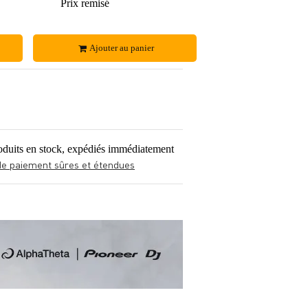
86 €
Prix remisé
98 €
Ajouter au panier
oduits en stock, expédiés immédiatement
de paiement sûres et étendues