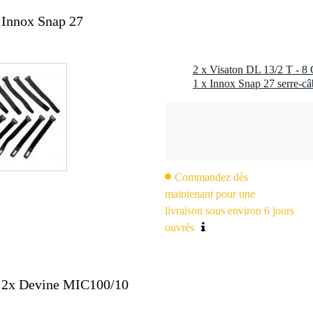
c l'emballage inclus
 Innox Snap 27
 kg
0 x 12,0 x 10,0 cm
1 x Innox Snap 27 serre-câ
0000 Hz
), 98 dB (1 W/1 m) @ 5000 Hz
Hz
Commandez dès
z
maintenant pour une
nt : 4 mm
livraison sous environ 6 jours
25 mm
ouvrés
m
+ 2x Devine MIC100/10