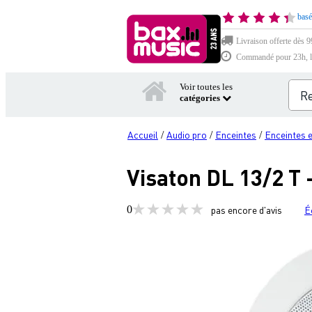
basé
Livraison offerte dès 9
Commandé pour 23h, li
Voir toutes les
catégories
Accueil
Audio pro
Enceintes
Enceintes 
/
/
/
Visaton DL 13/2 T 
0
pas encore d'avis
É