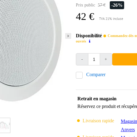
-26%
Prix public
57 €
42 €
TVA 21% incluse
Disponibilité
Commandez dès mai
ouvrés
-
+
Comparer
Retrait en magasin
Réservez ce produit et récupér
Livraison rapide
Magasin
Anvers