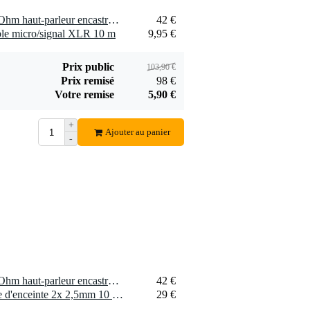
2 x Visaton DL 13/2 T - 8 Ohm haut-parleur encastrable
42 €
le micro/signal XLR 10 m
9,95 €
Prix public
103,90 €
Prix remisé
98 €
Votre remise
5,90 €
+
Ajouter au panier
-
2 x Visaton DL 13/2 T - 8 Ohm haut-parleur encastrable
42 €
2 x Devine SPE25/10 câble d'enceinte 2x 2,5mm 10 mètres
29 €