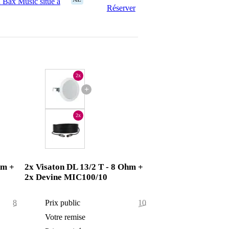
 Bax Music situé à
Réserver
2x
+
2x
hm +
2x Visaton DL 13/2 T - 8 Ohm +
2x Devine MIC100/10
89,50 €
Prix public
103,90 €
3,50 €
Votre remise
5,90 €