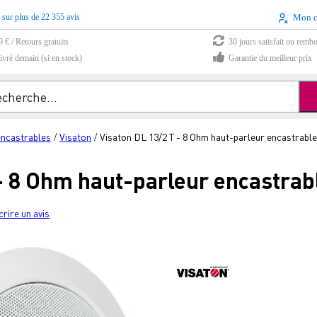
 sur plus de 22 355 avis
Mon 
9 € / Retours gratuits
30 jours satisfait ou remb
vré demain (si en stock)
Garantie du meilleur prix
encastrables
Visaton
Visaton DL 13/2 T - 8 Ohm haut-parleur encastrable
/
/
- 8 Ohm haut-parleur encastrab
crire un avis