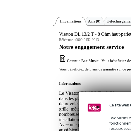
Informations
Avis
(0)
Téléchargemen
Visaton DL 13/2 T - 8 Ohm haut-parleu
Référence :
9000-0152-9013
Notre engagement service
Garantie Bax Music
: Vous bénéficiez de
Vous bénéficiez de 3 ans de garantie sur ce pr
Informations
Le Visaton DL 13/2 T - 8 Ohm est un 
dans les plafonds suspendus des magasin
deux voies, ce haut-parleur offre une
Ce site web 
grille métallique anticorrosion et l
nombreuses conditions. Le montage 
Bax Music ut
installation aisée, tandis que le desi
fonctionneme
Avec une puissance de sortie RMS de 3
réseaux socia
aussi bien à la musique d'ambiance qu