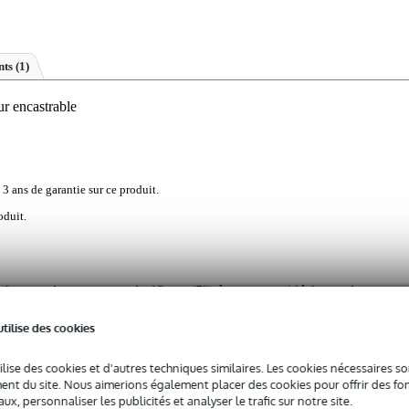
ts (1)
r encastrable
 3 ans de garantie sur ce produit.
oduit.
haut-parleur compact de 13 cm (5") à encastrer, idéal pour le montag
s, des habitations ou des salles d'eau. Grâce à sa conception coaxiale 
 reproduction claire sur une plage de fréquences de 100 à 20 000 Hz. L
utilise des cookies
a protection robuste IP X3 permettent au DL 13/2 T de résister à d
rapide par encliquetage et les bornes à poussoir garantissent un
ilise des cookies et d'autres techniques similaires. Les cookies nécessaires 
gn blanc avec la finition RAL 9010 se fond discrètement dans le plafond
nt du site. Nous aimerions également placer des cookies pour offrir des fon
0 watts et une puissance de crête de 50 watts, ce haut-parleur convien
ux, personnaliser les publicités et analyser le trafic sur notre site.
'aux annonces.