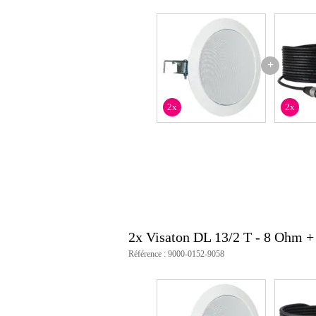
+
2x
2x
2x Visaton DL 13/2 T - 8 Ohm 
Référence : 9000-0152-9058