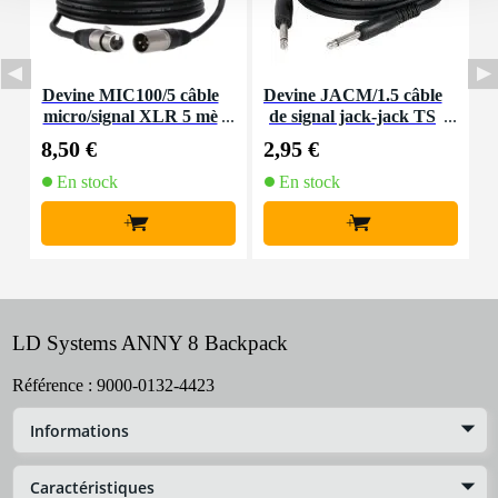
Devine MIC100/5 câble
Devine JACM/1.5 câble
I
micro/signal XLR 5 mè
de signal jack-jack TS
e
tres
6,35 mm mono 1,5 mètr
8,50 €
2,95 €
1
e
En stock
En stock
+
+
LD Systems ANNY 8 Backpack
Référence :
9000-0132-4423
Informations
Caractéristiques