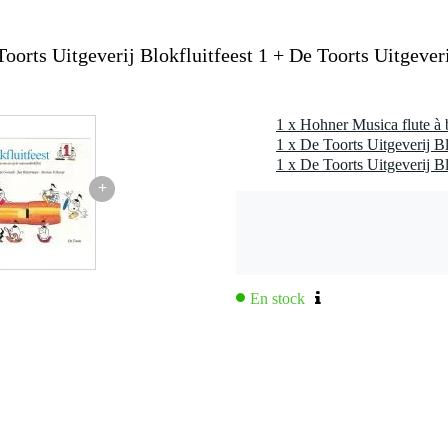
rts Uitgeverij Blokfluitfeest 1 + De Toorts Uitgeveri
+
En stock