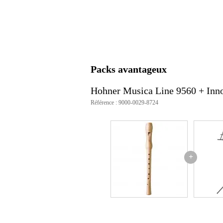
Caractéristiques
- flûte à bec soprano
- doigté baroque
- construction deux pièces
- matière: poirier
- avec étui
Packs avantageux
Hohner Musica Line 9560 + Inn
Référence : 9000-0029-8724
+