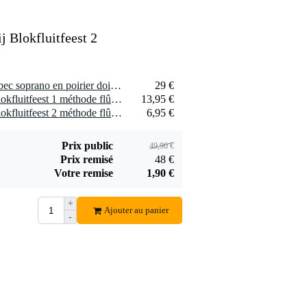
j Blokfluitfeest 2
1 x Hohner Musica flute à bec soprano en poirier doigté baroque
29 €
1 x De Toorts Uitgeverij Blokfluitfeest 1 méthode flûte à bec (néerlandais)
13,95 €
1 x De Toorts Uitgeverij Blokfluitfeest 2 méthode flûte à bec (néerlandais)
6,95 €
Prix public
49,90 €
Prix remisé
48 €
Votre remise
1,90 €
+
Ajouter au panier
-