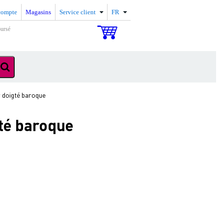
compte
Magasins
Service client
FR
oursé
r doigté baroque
gté baroque