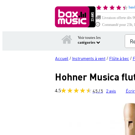
basé
Livraison offerte dès 9
Commandé pour 23h, li
Voir toutes les
catégories
Accueil
Instruments à vent
Flûte à bec
F
/
/
/
Hohner Musica flut
4.5
4,5 / 5
2
avis
Écrir