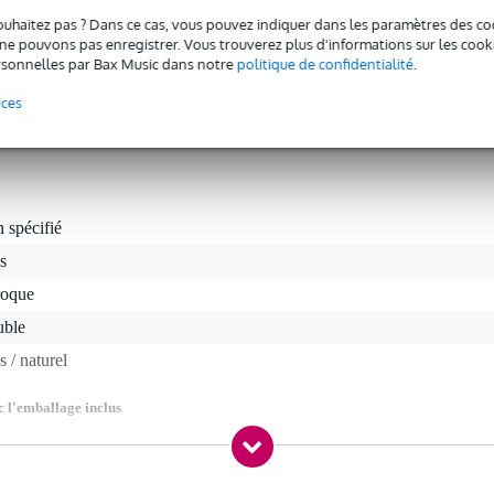
ouhaitez pas ? Dans ce cas, vous pouvez indiquer dans les paramètres des co
e pouvons pas enregistrer. Vous trouverez plus d'informations sur les cookies
sonnelles par Bax Music dans notre
politique de confidentialité
.
sica B9560 est faite en bois de poirier. Elle se compose de deux parti
es écoles de musique car elle convient très bien aux enfants grâce à so
nces
 spécifié
s
roque
uble
s / naturel
c l'emballage inclus
0 gr
0 x 7,0 x 4,0 cm