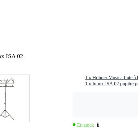
ox ISA 02
1 x Innox ISA 02 pupitre po
En stock