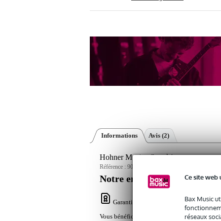
Informations
Avis
(2)
Hohner Musica flute à bec soprano en 
Référence :
9000-0004-1633
Ce site web 
Notre engagement service
Bax Music ut
Garantie Bax Music
: Vous bénéficiez de
fonctionneme
réseaux socia
Vous bénéficiez de 3 ans de garantie sur ce pr