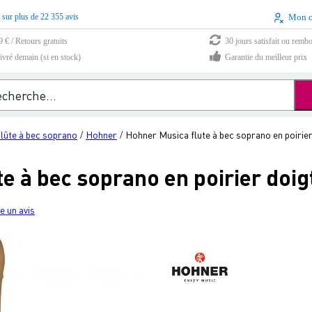
 sur plus de 22 355 avis
Mon 
9 € / Retours gratuits
30 jours satisfait ou remb
vré demain (si en stock)
Garantie du meilleur prix
lûte à bec soprano
Hohner
Hohner Musica flute à bec soprano en poirie
/
/
e à bec soprano en poirier doi
e un avis