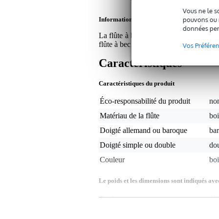
Vous ne le s
pouvons ou n
Informations
données per
La flûte à bec soprano en Do Hohner Mu
flûte à bec est souvent utilisée dans l
Vos Préfére
Caractéristiques
Caractéristiques du produit
Éco-responsabilité du produit
non
Matériau de la flûte
boi
Doigté allemand ou baroque
ba
Doigté simple ou double
do
Couleur
boi
Le poids et les dimensions sont indiqués ave
Poids
13
(emballage inclus)
Dimensions
35,
(emballage inclus)