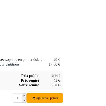
5
A écrit ce qui suit à pro
Zeer mooi en uitstekend 
op de vooropgestelde da
Traduire cet avis en franç
1 x Hohner Musica flute à bec soprano en poirier doigté baroque
29 €
ur partitions
17,50 €
Prix public
46,50 €
Prix remisé
43 €
Votre remise
3,50 €
+
Ajouter au panier
-