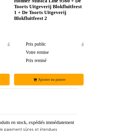
Hohner Musica Line 9560 + De
Toorts Uitgeverij Blokfluitfeest
1 + De Toorts Uitgeverij
Blokfluitfeest 2
+
46,50 €
Prix public
49,90 €
3,50 €
Votre remise
1,90 €
43 €
Prix remisé
48 €
Ajouter au panier
oduits en stock, expédiés immédiatement
de paiement sûres et étendues