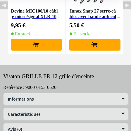
Devine MIC100/10 câbl
Innox Snap 27 serre-câ
e micro/signal XLR 10
bles avec bande autocol
K
m
lante
9,95 €
5,50 €
9
En stock
En stock
+
+
Visaton GRILLE FR 12 grille d'enceinte
Référence :
9000-0153-0520
Informations
Caractéristiques
Avis (0)