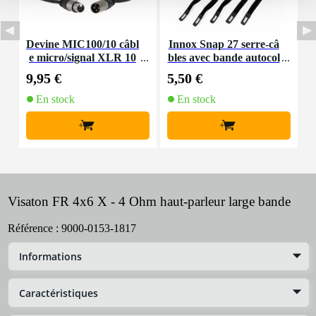
Devine MIC100/10 câbl
Innox Snap 27 serre-câ
e micro/signal XLR 10
bles avec bande autocol
K
m
lante
9,95 €
5,50 €
9
En stock
En stock
+
+
Visaton FR 4x6 X - 4 Ohm haut-parleur large bande
Référence :
9000-0153-1817
Informations
Caractéristiques