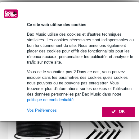
Retrait gratuit en magasin
Ce site web utilise des cookies
Bax Music utilise des cookies et d'autres techniques
Informations
similaires. Les cookies nécessaires sont indispensables au
bon fonctionnement du site. Nous aimerions également
dimensions par enceinte : 9 x 15 cm (4" x 6")
placer des cookies pour offrir des fonctionnalités pour les
connexions : 4,8 x 0,8 mm (+) / 2,8 x 0,8 mm (-)
réseaux sociaux, personnaliser les publicités et analyser le
puissance continue : 15 W
trafic sur notre site.
Vous ne le souhaitez pas ? Dans ce cas, vous pouvez
Afficher toutes les caractéristiques du produit
indiquer dans les paramètres des cookies quels cookies
nous pouvons ou ne pouvons pas enregistrer. Vous
trouverez plus d'informations sur les cookies et l'utilisation
Accessoires (7)
des données personnelles par Bax Music dans notre
politique de confidentialité
.
Vos Préférences
OK