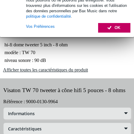
nous pouvons ou ne pouvons pas enregistrer. Vous
trouverez plus d'informations sur les cookies et l'utilisation
des données personnelles par Bax Music dans notre
politique de confidentialité
.
Retrait gratuit en magasin
Vos Préférences
OK
Informations
hi-fi dome tweeter 5 inch - 8 ohm
modèle : TW 70
niveau sonore : 90 dB
Afficher toutes les caractéristiques du produit
Visaton TW 70 tweeter à cône hifi 5 pouces - 8 ohms
Référence :
9000-0130-9964
Informations
Caractéristiques