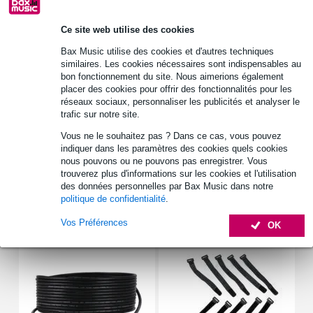
Ce site web utilise des cookies
Retrait gratuit en magasin
Bax Music utilise des cookies et d'autres techniques
similaires. Les cookies nécessaires sont indispensables au
bon fonctionnement du site. Nous aimerions également
Informations
placer des cookies pour offrir des fonctionnalités pour les
réseaux sociaux, personnaliser les publicités et analyser le
Détails techniques : Adaptateur pour les systèmes de klaxon du
trafic sur notre site.
conducteur. Particulièrement adapté pour le conducteur DR 45 N 8
OHM avec les systèmes d'avertisseurs TL 300 MH ou M 300.
Vous ne le souhaitez pas ? Dans ce cas, vous pouvez
poids_kg : 0,285 kg
indiquer dans les paramètres des cookies quels cookies
nous pouvons ou ne pouvons pas enregistrer. Vous
Afficher toutes les caractéristiques du produit
trouverez plus d'informations sur les cookies et l'utilisation
des données personnelles par Bax Music dans notre
politique de confidentialité
.
Accessoires (7)
Vos Préférences
OK