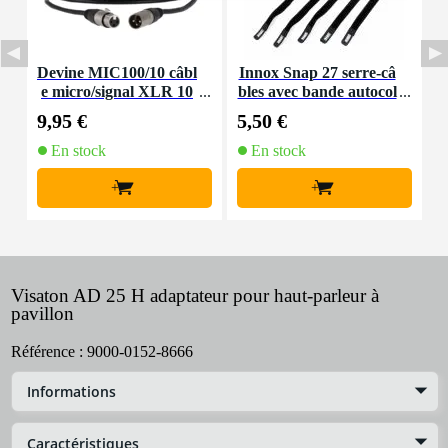
Devine MIC100/10 câbl
Innox Snap 27 serre-câ
e micro/signal XLR 10
bles avec bande autocol
K
m
lante
9,95 €
5,50 €
9
En stock
En stock
+
+
Visaton AD 25 H adaptateur pour haut-parleur à
pavillon
Référence :
9000-0152-8666
Informations
Caractéristiques