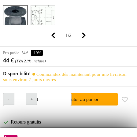
1
/
2
Prix public
54 €
-19%
44 €
(TVA 21% incluse)
Disponibilité
Commandez dès maintenant pour une livraison
sous environ 7 jours ouvrés
Ajouter au panier
Retours gratuits
30 jours satisfait ou remboursé