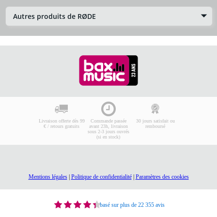
Autres produits de RØDE
Livraison offerte dès 99
Commande passée
30 jours satisfait ou
€ / retours gratuits
avant 23h, livraison
remboursé
sous 2-3 jours ouvrés
(si en stock)
Mentions légales
|
Politique de confidentialité
|
Paramètres des cookies
basé sur plus de 22 355 avis