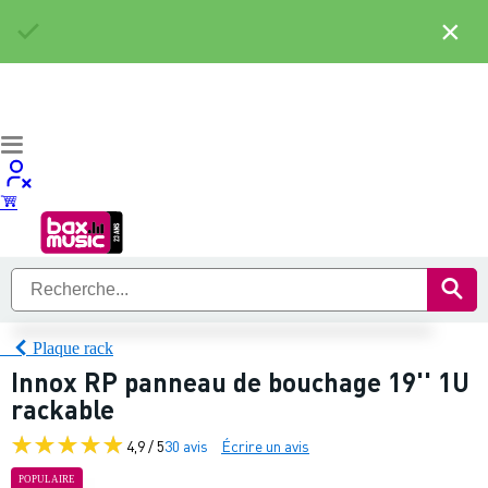
×
Plaque rack
Innox RP panneau de bouchage 19'' 1U
rackable
4,9 / 5
30 avis
Écrire un avis
POPULAIRE