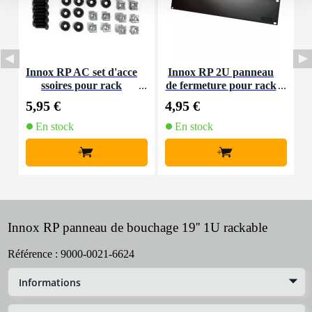
Innox RP AC set d'acce
Innox RP 2U panneau
ssoires pour rack
de fermeture pour rack
19 pouces
5,95 €
4,95 €
5
En stock
En stock
+
+
Innox RP panneau de bouchage 19'' 1U rackable
Référence :
9000-0021-6624
Informations