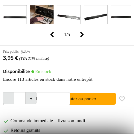
1
/
5
Prix public
6,30 €
3,95 €
(TVA 21% incluse)
Disponibilité
En stock
Encore 113 articles en stock dans notre entrepôt
Ajouter au panier
Commande immédiate = livraison lundi
Retours gratuits