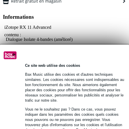
Retrait gratuit en magasin
Informations
iZotope RX 11 Advanced
contenu :
Dialogue Isolate 4-bandes (amélioré)
Streaming Preview (nouveau)
Dialogue Contour (amélioré)
Configuration requise :
Ce site web utilise des cookies
Mac : macOS Monterey (12.7.4), macOS Ventura (13.6.6),
macOS Sonoma (14.4.1) (compatible avec les Macs Intel et les
Bax Music utilise des cookies et d'autres techniques
Macs Apple siliconés de la série M (natif et Rosetta))
similaires. Les cookies nécessaires sont indispensables au
Windows : Windows 10 (22H2), Windows 11 (23H2)
bon fonctionnement du site. Nous aimerions également
placer des cookies pour offrir des fonctionnalités pour les
Afficher toutes les caractéristiques du produit
réseaux sociaux, personnaliser les publicités et analyser le
trafic sur notre site.
Autres variantes (1)
Vous ne le souhaitez pas ? Dans ce cas, vous pouvez
indiquer dans les paramètres des cookies quels cookies
nous pouvons ou ne pouvons pas enregistrer. Vous
trouverez plus d'informations sur les cookies et l'utilisation