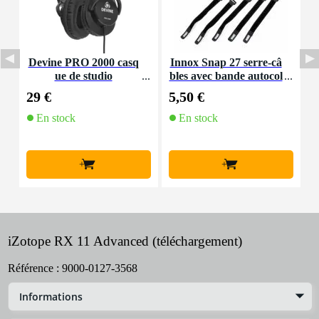
Devine PRO 2000 casq
Innox Snap 27 serre-câ
D
ue de studio
bles avec bande autocol
lante
29 €
5,50 €
4
En stock
En stock
+
+
iZotope RX 11 Advanced (téléchargement)
Référence :
9000-0127-3568
Informations