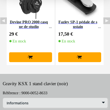
Devine PRO 2000 casq
Fazley SP-1 pédale de s
D
ue de studio
ustain
e
6
29 €
17,50 €
3
En stock
En stock
+
+
Gravity KSX 1 stand clavier (noir)
Référence :
9000-0052-8633
Informations