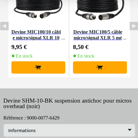
Devine MIC100/10 câbl
Devine MIC100/5 câble
I
e micro/signal XLR 10
micro/signal XLR 5 mè
m
tres
9,95 €
8,50 €
1
En stock
En stock
+
+
Devine SHM-10-BK suspension antichoc pour micros
overhead (noir)
Référence :
9000-0077-6429
Informations