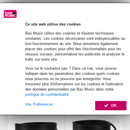
30 jours satisfait ou remboursé
Ce site web utilise des cookies
Retrait gratuit en magasin
Bax Music utilise des cookies et d'autres techniques
similaires. Les cookies nécessaires sont indispensables au
bon fonctionnement du site. Nous aimerions également
Informations
placer des cookies pour offrir des fonctionnalités pour les
réseaux sociaux, personnaliser les publicités et analyser le
suspension antichoc compacte pour micros overhead
trafic sur notre site.
conçue pour micros overhead
Vous ne le souhaitez pas ? Dans ce cas, vous pouvez
diamètre interne : 25 mm
indiquer dans les paramètres des cookies quels cookies
nous pouvons ou ne pouvons pas enregistrer. Vous
Afficher toutes les caractéristiques du produit
trouverez plus d'informations sur les cookies et l'utilisation
des données personnelles par Bax Music dans notre
politique de confidentialité
.
Accessoires (8)
Vos Préférences
OK