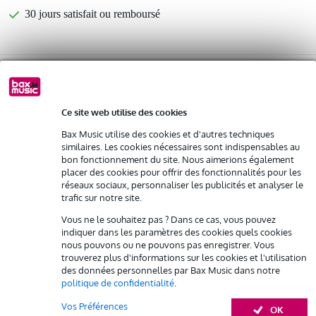
30 jours satisfait ou remboursé
Retrait gratuit en magasin
Optez maintenant pour une extension de garantie de 2
Ce site web utilise des cookies
ans et profitez de plus d'avantages exclusifs !
Bax Music utilise des cookies et d'autres techniques
24,10 € (frais uniques)
similaires. Les cookies nécessaires sont indispensables au
bon fonctionnement du site. Nous aimerions également
placer des cookies pour offrir des fonctionnalités pour les
%
Louez ce produit
réseaux sociaux, personnaliser les publicités et analyser le
trafic sur notre site.
Informations
Louez ce produit à partir de 34 € par mois
Vous ne le souhaitez pas ? Dans ce cas, vous pouvez
indiquer dans les paramètres des cookies quels cookies
Location de plusieurs produits à la fois : min. 300 € et max.
dB Technologies DRK-FIFTY Flybar
nous pouvons ou ne pouvons pas enregistrer. Vous
2 500 €
gratuite
trouverez plus d'informations sur les cookies et l'utilisation
conçu pour les haut-parleurs de gamme Fifty-line top
Livraison à domicile
des données personnelles par Bax Music dans notre
Résiliation possible du contrat après 4 mois
supporte jusqu'à 4x Fifty Top avec le kit SRK-FIFTY
politique de confidentialité
.
Possibilité d'acheter votre/vos produit(s) à un tarif réduit
Afficher toutes les caractéristiques du produit
Remplacement rapide par Bax Music en cas de défectuosité
Vos Préférences
OK