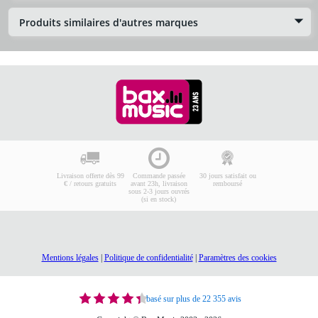
Produits similaires d'autres marques
Livraison offerte dès 99
Commande passée
30 jours satisfait ou
€ / retours gratuits
avant 23h, livraison
remboursé
sous 2-3 jours ouvrés
(si en stock)
Mentions légales
|
Politique de confidentialité
|
Paramètres des cookies
basé sur plus de 22 355 avis