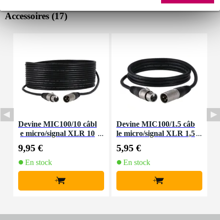
Accessoires (17)
Louez ce produit
Devine MIC100/10 câbl
Devine MIC100/1.5 câb
D
e micro/signal XLR 10
le micro/signal XLR 1,5
m
m
mètre
9,95 €
5,95 €
8
En stock
En stock
+
+