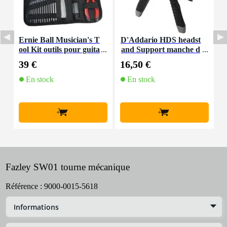
Ernie Ball Musician's T
D'Addario HDS headst
F
ool Kit outils pour guita
and Support manche d
o
res et basses
e guitare
39 €
16,50 €
6
En stock
En stock
+
+
Fazley SW01 tourne mécanique
Référence :
9000-0015-5618
Informations