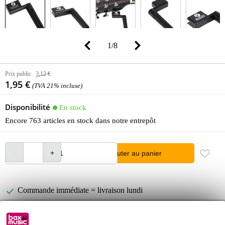
1
/
8
Prix public
3,12 €
1,95 €
(TVA 21% incluse)
Disponibilité
En stock
Encore 763 articles en stock dans notre entrepôt
Ajouter au panier
Commande immédiate = livraison lundi
Retours gratuits
30 jours satisfait ou remboursé