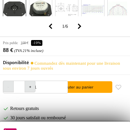
1
/
6
Prix public
108 €
-19%
88 €
(TVA 21% incluse)
Disponibilité
Commandez dès maintenant pour une livraison
sous environ 7 jours ouvrés
Ajouter au panier
Retours gratuits
30 jours satisfait ou remboursé