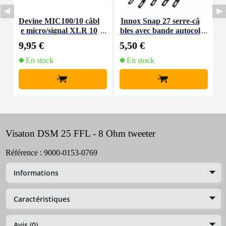
Devine MIC100/10 câbl
Innox Snap 27 serre-câ
e micro/signal XLR 10
bles avec bande autocol
K
m
lante
9,95 €
5,50 €
9
En stock
En stock
+
+
Visaton DSM 25 FFL - 8 Ohm tweeter
Référence :
9000-0153-0769
Informations
Caractéristiques
Avis (0)