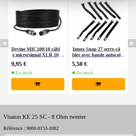
Devine MIC100/10 câbl
Innox Snap 27 serre-câ
e micro/signal XLR 10
bles avec bande autocol
K
m
lante
9,95 €
5,50 €
9
En stock
En stock
+
+
Visaton KE 25 SC - 8 Ohm tweeter
Référence :
9000-0153-1082