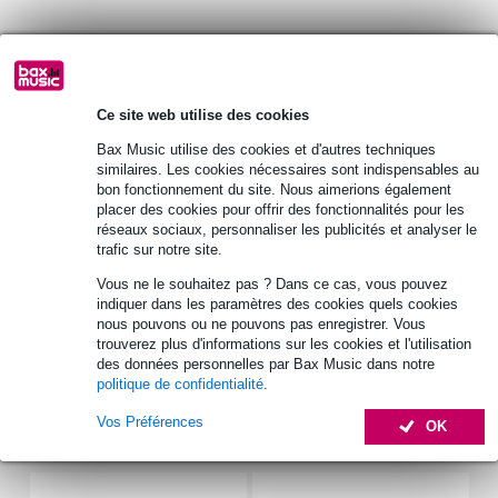
Retrait gratuit en magasin
Ce site web utilise des cookies
Optez maintenant pour une extension de garantie de 2
Bax Music utilise des cookies et d'autres techniques
ans et profitez de plus d'avantages exclusifs !
similaires. Les cookies nécessaires sont indispensables au
10,05 € (frais uniques)
bon fonctionnement du site. Nous aimerions également
placer des cookies pour offrir des fonctionnalités pour les
réseaux sociaux, personnaliser les publicités et analyser le
Informations
trafic sur notre site.
type : tweeter à dôme
Vous ne le souhaitez pas ? Dans ce cas, vous pouvez
impédance nominale : 8 ohms
indiquer dans les paramètres des cookies quels cookies
nous pouvons ou ne pouvons pas enregistrer. Vous
freq_response_hz : 800 - 25000 Hz
trouverez plus d'informations sur les cookies et l'utilisation
des données personnelles par Bax Music dans notre
Afficher toutes les caractéristiques du produit
politique de confidentialité
.
Vos Préférences
OK
Accessoires (7)