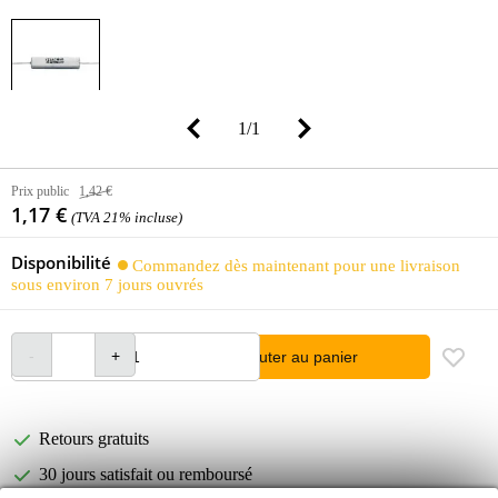
1
/
1
Prix public
1,42 €
1,17 €
(TVA 21% incluse)
Disponibilité
Commandez dès maintenant pour une livraison
sous environ 7 jours ouvrés
Ajouter au panier
Retours gratuits
30 jours satisfait ou remboursé