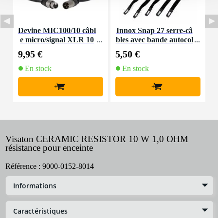
Devine MIC100/10 câbl
Innox Snap 27 serre-câ
e micro/signal XLR 10
bles avec bande autocol
K
m
lante
9,95 €
5,50 €
9
En stock
En stock
+
+
Visaton CERAMIC RESISTOR 10 W 1,0 OHM
résistance pour enceinte
Référence :
9000-0152-8014
Informations
Caractéristiques