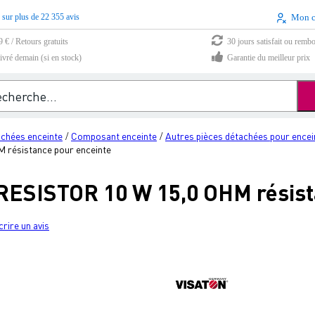
 sur plus de 22 355 avis
Mon 
9 € / Retours gratuits
30 jours satisfait ou remb
vré demain (si en stock)
Garantie du meilleur prix
achées enceinte
Composant enceinte
Autres pièces détachées pour encei
/
/
résistance pour enceinte
ESISTOR 10 W 15,0 OHM résist
crire un avis