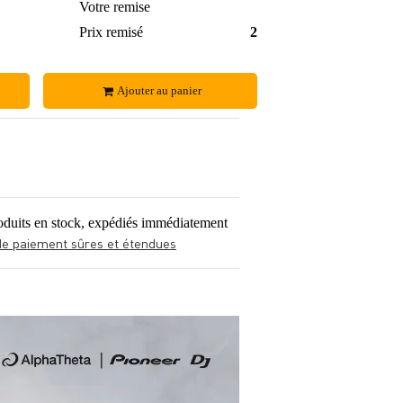
0,29 €
Votre remise
1,84 €
7,55 €
Prix remisé
20,40 €
Ajouter au panier
oduits en stock, expédiés immédiatement
de paiement sûres et étendues