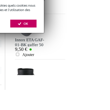
5,50 €
bande autocollante
okies quels cookies nous
Ajouter
 et l'utilisation des
Envoyer
OK
Innox ETA GAF-
01-BK gaffer 50
9,50 €
mm x 50 m noir
Ajouter
Devine SPE25/10
câble d'enceinte 2x
29 €
2,5mm 10 mètres
Ajouter