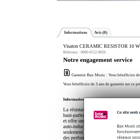
Informations
Avis
(0)
Visaton CERAMIC RESISTOR 10 W 15
Référence :
9000-0152-9026
Notre engagement service
Garantie Bax Music
: Vous bénéficiez de
Vous bénéficiez de 3 ans de garantie sur ce pr
Informations
La résistance céramique Visaton 10 W
Ce site web 
haut-parleurs. Grâce à sa conception en
et offre une puissance admissible élevée
Bax Music ut
auto-inductance, ce qui minimise l'i
fonctionneme
seulement 48 x 10 x 10 millimètres, faci
réseaux socia
des performances fiables, de sorte que v