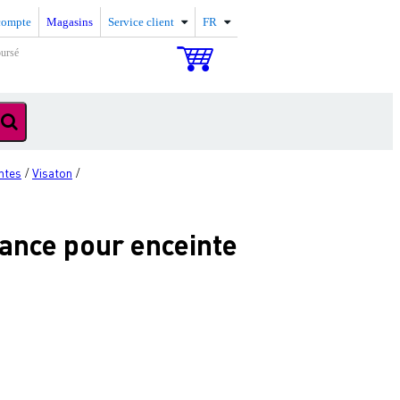
compte
Magasins
Service client
FR
oursé
ntes
Visaton
/
/
ance pour enceinte