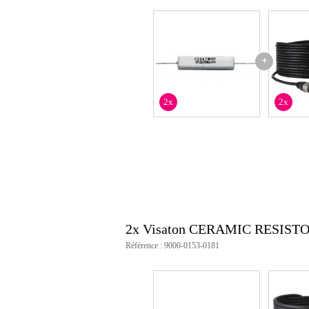
+
2x
2x
2x Visaton CERAMIC RESISTOR
Référence : 9000-0153-0181