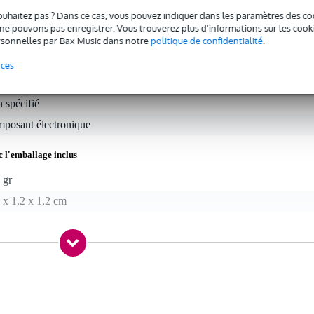
ouhaitez pas ? Dans ce cas, vous pouvez indiquer dans les paramètres des co
e pouvons pas enregistrer. Vous trouverez plus d'informations sur les cookies
sonnelles par Bax Music dans notre
politique de confidentialité
.
nces
 spécifié
mposant électronique
c l'emballage inclus
 gr
 x 1,2 x 1,2 cm
 mm