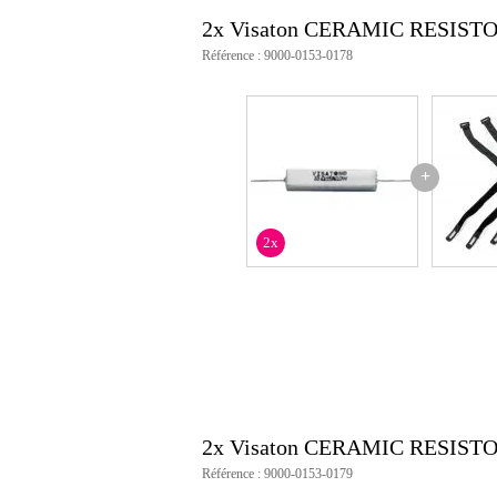
autres caractéristiques : capa
inductance, faibles tolérances
2x Visaton CERAMIC RESISTOR
utilisation : crossovers passifs
Référence : 9000-0153-0178
+
2x
2x Visaton CERAMIC RESISTO
Référence : 9000-0153-0179