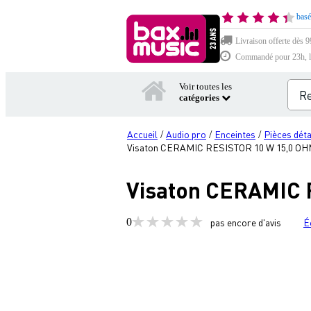
basé
Livraison offerte dès 9
Commandé pour 23h, li
Voir toutes les
catégories
Accueil
Audio pro
Enceintes
Pièces dét
/
/
/
Visaton CERAMIC RESISTOR 10 W 15,0 OHM 
Visaton CERAMIC R
0
pas encore d'avis
É