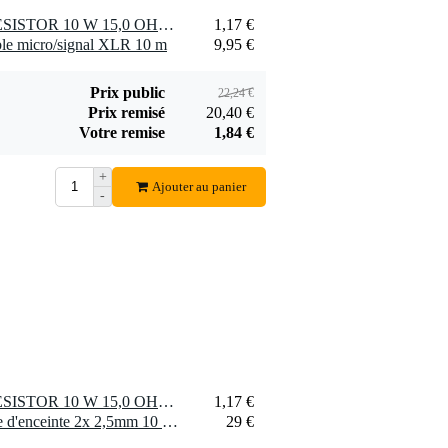
2 x Visaton CERAMIC RESISTOR 10 W 15,0 OHM résistance pour enceinte
1,17 €
le micro/signal XLR 10 m
9,95 €
Prix public
22,24 €
Prix remisé
20,40 €
Votre remise
1,84 €
+
Ajouter au panier
-
2 x Visaton CERAMIC RESISTOR 10 W 15,0 OHM résistance pour enceinte
1,17 €
2 x Devine SPE25/10 câble d'enceinte 2x 2,5mm 10 mètres
29 €