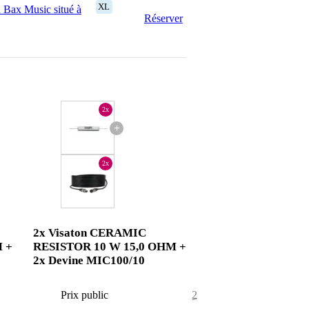
XL
 Bax Music situé à
Réserver
2x
+
2x
2x Visaton CERAMIC
 +
RESISTOR 10 W 15,0 OHM +
2x Devine MIC100/10
7,84 €
Prix public
22,24 €