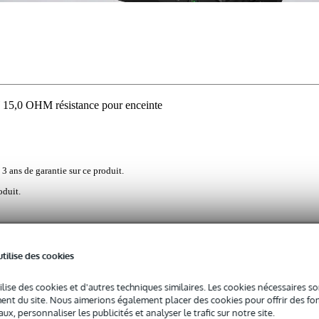
,0 OHM résistance pour enceinte
 3 ans de garantie sur ce produit.
oduit.
 15,0 OHM est spécialement conçue pour optimiser les installations d
utilise des cookies
 céramique, la résistance résiste à des températures extrêmement élevée
 allant jusqu'à 10 watts. De plus, ce modèle se caractérise par une faibl
ilise des cookies et d'autres techniques similaires. Les cookies nécessaires 
nfluence indésirable sur le signal audio. La forme compacte, mesuran
nt du site. Nous aimerions également placer des cookies pour offrir des fon
lite l'installation dans des boîtiers étroits. La tolérance précise garanti
ux, personnaliser les publicités et analyser le trafic sur notre site.
os enceintes et vos filtres s'accordent parfaitement.