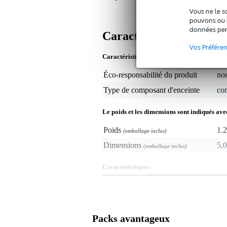
Vous ne le s
pouvons ou n
données per
Caractéristiques
Vos Préfére
Caractéristiques du produit
Éco-responsabilité du produit
non
Type de composant d'enceinte
co
Le poids et les dimensions sont indiqués ave
Poids
1.2
(emballage inclus)
Dimensions
5,0
(emballage inclus)
Caractéristiques
type : résistance en céramique
matériau : céramique
puissance_watt : 10 W
ohmage : 15,0 Ω
Packs avantageux
dimensions_mm : 48 x 10 x 10