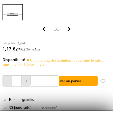
1
/
1
Prix public
1,42 €
1,17 €
(TVA 21% incluse)
Disponibilité
Commandez dès maintenant pour une livraison
sous environ 6 jours ouvrés
Ajouter au panier
Retours gratuits
30 jours satisfait ou remboursé