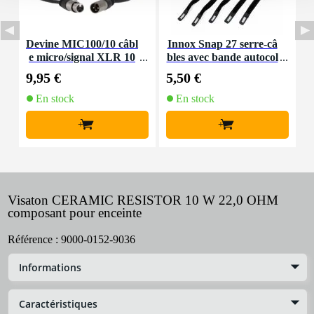
Devine MIC100/10 câbl
Innox Snap 27 serre-câ
e micro/signal XLR 10
bles avec bande autocol
K
m
lante
9,95 €
5,50 €
9
En stock
En stock
+
+
Visaton CERAMIC RESISTOR 10 W 22,0 OHM
composant pour enceinte
Référence :
9000-0152-9036
Informations
Caractéristiques