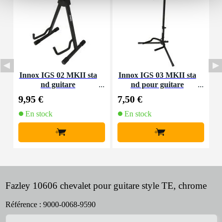
Innox IGS 02 MKII sta
Innox IGS 03 MKII sta
F
nd guitare
nd pour guitare
9,95 €
7,50 €
1
En stock
En stock
+
+
Fazley 10606 chevalet pour guitare style TE, chrome
Référence :
9000-0068-9590