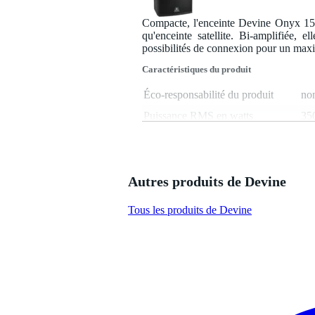
Compacte, l'enceinte Devine Onyx 15A
qu'enceinte satellite. Bi-amplifiée,
possibilités de connexion pour un maxi
Caractéristiques du produit
Éco-responsabilité du produit
non
Puissance RMS en watts
350
SPL max.
13
Diamètre woofer/haut-parleur
15
mid
Autres produits de Devine
Diamètre du tweeter
1,
Tous les produits de Devine
Bluetooth
no
Possibilités de lecture
au
Type de sortie(s) audio
so
analogique(s)
ent
Type d'entrée(s) audio
(m
analogique(s)
ent