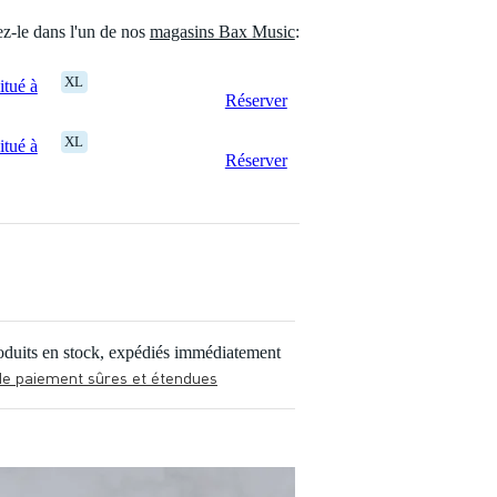
ez-le dans l'un de nos
magasins Bax Music
:
XL
tué à
Réserver
XL
tué à
Réserver
oduits en stock, expédiés immédiatement
de paiement sûres et étendues