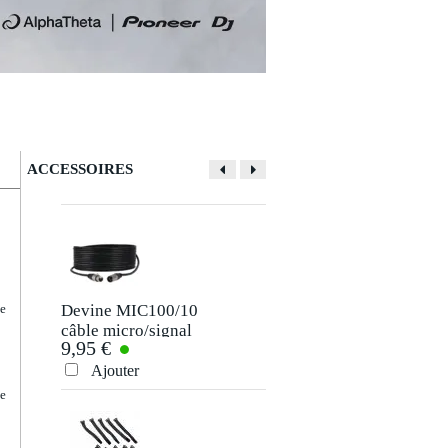
ACCESSOIRES
Devine MIC100/10
Devine JACS/10
ce
câble micro/signal
câble de signal
9,95 €
9,95 €
XLR 10 m
jack-jack TRS 6,35
mm stéréo 10
Ajouter
Ajouter
mètres
ce