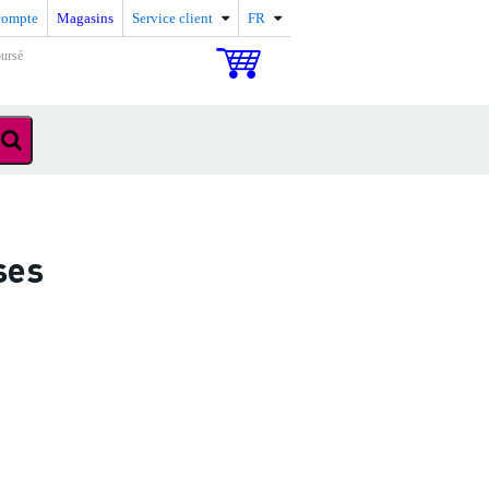
compte
Magasins
Service client
FR
oursé
ses