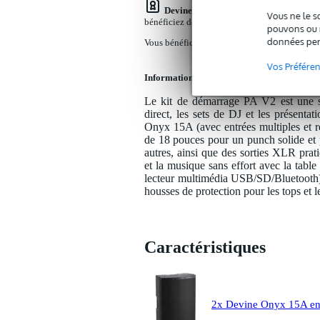
Devine MixDesk 1202FX-MP table de m
Vous ne le s
bénéficiez de 3 ans de garantie sur ce produit.
pouvons ou n
données per
Vous bénéficiez de 3 ans de garantie sur ce pr
Vos Préfére
Informations
Le kit de démarrage PA V2 est une so
direct, les sets de DJ et les présent
Onyx 15A (avec entrées multiples et 
de 18 pouces pour un punch solide et 
autres, ainsi que des sorties XLR pra
et la musique sans effort avec la ta
lecteur multimédia USB/SD/Bluetooth).
housses de protection pour les tops e
Caractéristiques
2x Devine Onyx 15A enc