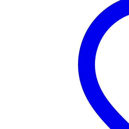
Nombre d'entrées AUX stéréo
1
Entrées pour micro
2
Entrées pour guitare/basse
au
Entrées pour signaux ligne
2
Sortie enceinte passive
no
Fréquences min.
40
Fréquences max.
19
DSP
au
Equalizer intégré
oui
Peut servir d'enceinte de
oui
monitoring
Composition boîtier enceinte
pla
Points de fixation
br
Poids par enceinte
20