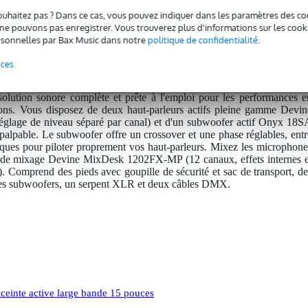
ixage 12 canaux avec effets et lecteur multimédia
Garantie Bax Music
: Vo
ouhaitez pas ? Dans ce cas, vous pouvez indiquer dans les paramètres des co
e pouvons pas enregistrer. Vous trouverez plus d'informations sur les cookies
sonnelles par Bax Music dans notre
politique de confidentialité
.
oduit.
nces
lution sonore complète et prête à l'emploi pour les performances e
ations. Vous disposez de deux haut-parleurs actifs pleine gamme Devin
réglage de niveau séparé par canal) et d'un subwoofer actif Onyx 18S
palpable. Le subwoofer offre un crossover et une phase réglables, entr
tiques pour piloter proprement vos haut-parleurs. Mixez les microphone
ble de mixage Devine MixDesk 1202FX-MP (12 canaux, effets internes e
 Comprend des pieds avec goupille de sécurité et sac de transport, de
t les subwoofers, un serpent XLR et deux câbles DMX.
einte active large bande 15 pouces