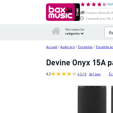
basé
Livraison offerte dès 9
Commandé pour 23h, li
Voir toutes les
catégories
Accueil
Audio pro
Enceintes
Enceinte ac
/
/
/
Devine Onyx 15A p
4.2
4,2 / 5
361
avis
Éc