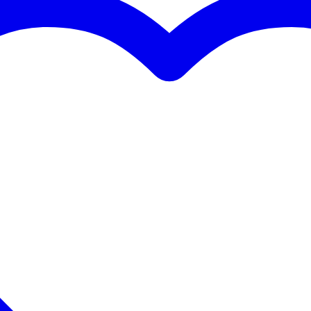
cune
n
 - 49 Hz
 - 19,9 kHz
cun DSP
stique
ide 35 mm
 kg