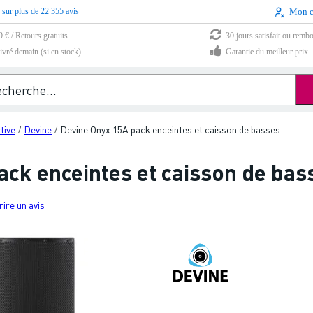
 sur plus de 22 355 avis
Mon 
9 € / Retours gratuits
30 jours satisfait ou remb
vré demain (si en stock)
Garantie du meilleur prix
tive
Devine
Devine Onyx 15A pack enceintes et caisson de basses
/
/
ack enceintes et caisson de bas
rire un avis