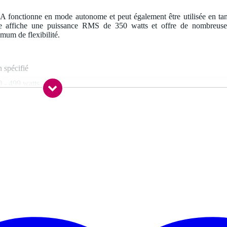
 fonctionne en mode autonome et peut également être utilisée en tan
 elle affiche une puissance RMS de 350 watts et offre de nombreuse
mum de flexibilité.
 spécifié
 - 499 watts
0 dB - 139 dB
 pouces
35 pouce
n
cun
rtie mix symétrique (XLR)
rée ligne asymétrique (RCA/tulipe), entrée ligne asymétrique stéréo
ini-jack 3,5 mm TRS), entrée ligne symétrique (jack 6,35 mm TRS),
rée ligne symétrique (XLR), entrée micro (XLR)