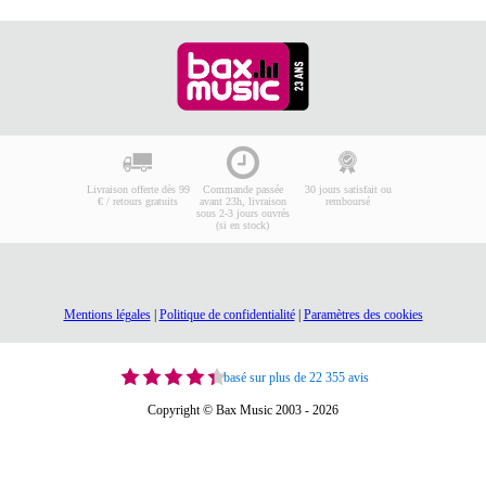
Livraison offerte dès 99
Commande passée
30 jours satisfait ou
€ / retours gratuits
avant 23h, livraison
remboursé
sous 2-3 jours ouvrés
(si en stock)
Mentions légales
|
Politique de confidentialité
|
Paramètres des cookies
basé sur plus de 22 355 avis
Copyright © Bax Music 2003 - 2026