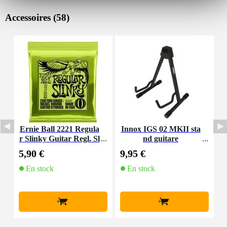
Accessoires (58)
Ernie Ball 2221 Regula
Innox IGS 02 MKII sta
I
r Slinky Guitar Regl. Sl
nd guitare
inky 010 - 046 Lime jeu
5,90 €
9,95 €
7
de cordes
En stock
En stock
+
+