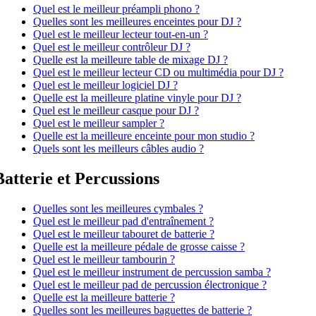
Quel est le meilleur préampli phono ?
Quelles sont les meilleures enceintes pour DJ ?
Quel est le meilleur lecteur tout-en-un ?
Quel est le meilleur contrôleur DJ ?
Quelle est la meilleure table de mixage DJ ?
Quel est le meilleur lecteur CD ou multimédia pour DJ ?
Quel est le meilleur logiciel DJ ?
Quelle est la meilleure platine vinyle pour DJ ?
Quel est le meilleur casque pour DJ ?
Quel est le meilleur sampler ?
Quelle est la meilleure enceinte pour mon studio ?
Quels sont les meilleurs câbles audio ?
Batterie et Percussions
Quelles sont les meilleures cymbales ?
Quel est le meilleur pad d'entraînement ?
Quel est le meilleur tabouret de batterie ?
Quelle est la meilleure pédale de grosse caisse ?
Quel est le meilleur tambourin ?
Quel est le meilleur instrument de percussion samba ?
Quel est le meilleur pad de percussion électronique ?
Quelle est la meilleure batterie ?
Quelles sont les meilleures baguettes de batterie ?