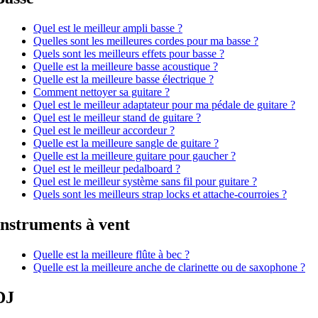
Quel est le meilleur ampli basse ?
Quelles sont les meilleures cordes pour ma basse ?
Quels sont les meilleurs effets pour basse ?
Quelle est la meilleure basse acoustique ?
Quelle est la meilleure basse électrique ?
Comment nettoyer sa guitare ?
Quel est le meilleur adaptateur pour ma pédale de guitare ?
Quel est le meilleur stand de guitare ?
Quel est le meilleur accordeur ?
Quelle est la meilleure sangle de guitare ?
Quelle est la meilleure guitare pour gaucher ?
Quel est le meilleur pedalboard ?
Quel est le meilleur système sans fil pour guitare ?
Quels sont les meilleurs strap locks et attache-courroies ?
Instruments à vent
Quelle est la meilleure flûte à bec ?
Quelle est la meilleure anche de clarinette ou de saxophone ?
DJ