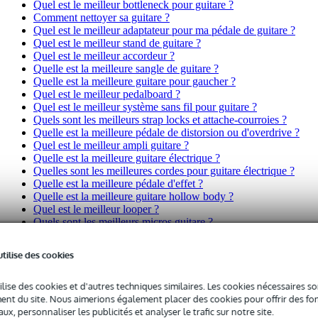
Quel est le meilleur bottleneck pour guitare ?
Comment nettoyer sa guitare ?
Quel est le meilleur adaptateur pour ma pédale de guitare ?
Quel est le meilleur stand de guitare ?
Quel est le meilleur accordeur ?
Quelle est la meilleure sangle de guitare ?
Quelle est la meilleure guitare pour gaucher ?
Quel est le meilleur pedalboard ?
Quel est le meilleur système sans fil pour guitare ?
Quels sont les meilleurs strap locks et attache-courroies ?
Quelle est la meilleure pédale de distorsion ou d'overdrive ?
Quel est le meilleur ampli guitare ?
Quelle est la meilleure guitare électrique ?
Quelles sont les meilleures cordes pour guitare électrique ?
Quelle est la meilleure pédale d'effet ?
Quelle est la meilleure guitare hollow body ?
Quel est le meilleur looper ?
Quels sont les meilleurs micros guitare ?
Son live
utilise des cookies
Quel est le meilleur câble d'alimentation ?
ilise des cookies et d'autres techniques similaires. Les cookies nécessaires 
Quelle est la meilleure enceinte ?
nt du site. Nous aimerions également placer des cookies pour offrir des fon
Quelle est la meilleure boîte de direct ?
ux, personnaliser les publicités et analyser le trafic sur notre site.