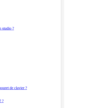
n studio ?
bouret de clavier ?
é ?