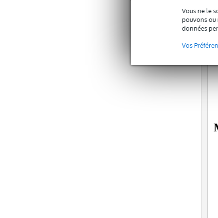
Vous ne le s
pouvons ou n
données per
Vos Préfére