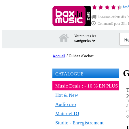
basé
Livraison offerte dès 9
Commandé pour 23h, li
Voir toutes les
catégories
Accueil
Guides d'achat
/
G
CATALOGUE
Music Deals : - 10 % EN PLUS
T
Hot & New
p
m
Audio pro
à
e
Materiel DJ
c
Studio - Enregistrement