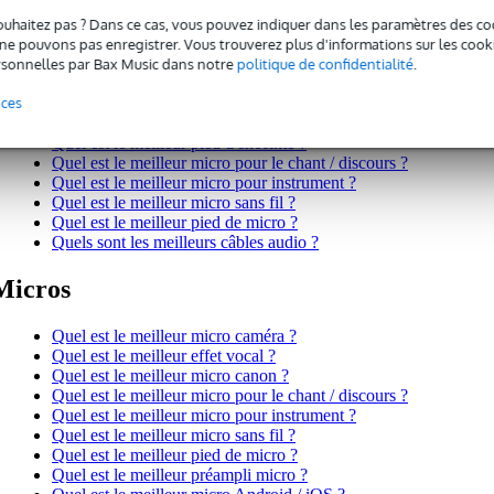
Quel est le meilleur flight case ou rack 19 pouces ?
Quel est le meilleur lecteur audio professionnel ?
ouhaitez pas ? Dans ce cas, vous pouvez indiquer dans les paramètres des co
Quel est le meilleur ampli ?
e pouvons pas enregistrer. Vous trouverez plus d'informations sur les cookies
Quels sont les meilleurs systèmes de monitoring intra-auriculair
sonnelles par Bax Music dans notre
politique de confidentialité
.
Quelle est la meilleure table de mixage ?
nces
Quelle est la meilleure enceinte portable à batterie ?
Quel est le meilleur retour de scène ?
Quel est le meilleur pied d'enceinte ?
Quel est le meilleur micro pour le chant / discours ?
Quel est le meilleur micro pour instrument ?
Quel est le meilleur micro sans fil ?
Quel est le meilleur pied de micro ?
Quels sont les meilleurs câbles audio ?
Micros
Quel est le meilleur micro caméra ?
Quel est le meilleur effet vocal ?
Quel est le meilleur micro canon ?
Quel est le meilleur micro pour le chant / discours ?
Quel est le meilleur micro pour instrument ?
Quel est le meilleur micro sans fil ?
Quel est le meilleur pied de micro ?
Quel est le meilleur préampli micro ?