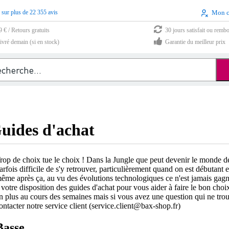
 sur plus de 22 355 avis
Mon 
9 € / Retours gratuits
30 jours satisfait ou remb
vré demain (si en stock)
Garantie du meilleur prix
uides d'achat
rop de choix tue le choix ! Dans la Jungle que peut devenir le monde de
arfois difficile de s'y retrouver, particulièrement quand on est débutant et
ême après ça, au vu des évolutions technologiques ce n'est jamais gagn
 votre disposition des guides d'achat pour vous aider à faire le bon cho
n plus au cours des semaines mais si vous avez une question qui ne trou
ontacter notre service client (service.client@bax-shop.fr)
Basse