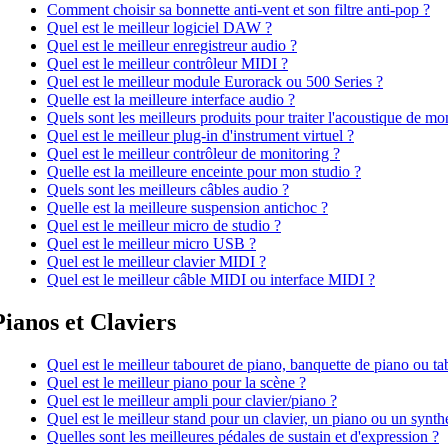
Comment choisir sa bonnette anti-vent et son filtre anti-pop ?
Quel est le meilleur logiciel DAW ?
Quel est le meilleur enregistreur audio ?
Quel est le meilleur contrôleur MIDI ?
Quel est le meilleur module Eurorack ou 500 Series ?
Quelle est la meilleure interface audio ?
Quels sont les meilleurs produits pour traiter l'acoustique de mo
Quel est le meilleur plug-in d'instrument virtuel ?
Quel est le meilleur contrôleur de monitoring ?
Quelle est la meilleure enceinte pour mon studio ?
Quels sont les meilleurs câbles audio ?
Quelle est la meilleure suspension antichoc ?
Quel est le meilleur micro de studio ?
Quel est le meilleur micro USB ?
Quel est le meilleur clavier MIDI ?
Quel est le meilleur câble MIDI ou interface MIDI ?
Pianos et Claviers
Quel est le meilleur tabouret de piano, banquette de piano ou ta
Quel est le meilleur piano pour la scène ?
Quel est le meilleur ampli pour clavier/piano ?
Quel est le meilleur stand pour un clavier, un piano ou un synth
Quelles sont les meilleures pédales de sustain et d'expression ?