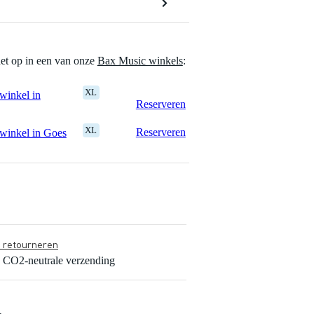
het op in een van onze
Bax Music winkels
:
XL
winkel in
Reserveren
XL
Reserveren
winkel in Goes
s retourneren
s CO2-neutrale verzending