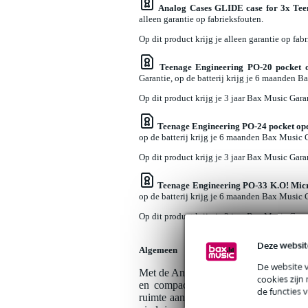
Analog Cases GLIDE case for 3x Tee
alleen garantie op fabrieksfouten.
Op dit product krijg je alleen garantie op fab
Teenage Engineering PO-20 pocket 
Garantie, op de batterij krijg je 6 maanden B
Op dit product krijg je 3 jaar Bax Music Gara
Teenage Engineering PO-24 pocket ope
op de batterij krijg je 6 maanden Bax Music 
Op dit product krijg je 3 jaar Bax Music Gara
Teenage Engineering PO-33 K.O! Mic
op de batterij krijg je 6 maanden Bax Music 
Op dit product krijg je 3 jaar Bax Music Gara
Deze websit
Algemeen
De website 
Met de Analog Cases Glide Case voor 
cookies zijn
en compacte muziekset die optimaal be
de functies 
ruimte aan drie Pocket Operators en extr