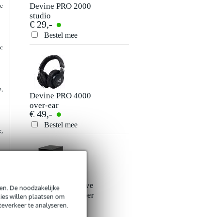
Devine PRO 2000
Devine PRO 3000
je
studio
studio
€ 29,-
€ 35,-
hoofdtelefoon
hoofdtelefoon
Bestel mee
Bestel mee
ic
e,
Devine PRO 4000
Devine M-Mic
over-ear
USB BK
€ 49,-
€ 35,-
koptelefoon
condensatormicrof
zwart
Bestel mee
Bestel mee
e,
Adam T7V actieve
Devine Mon Pad
en. De noodzakelijke
e
studiomonitor (per
monitorisolatie
ies willen plaatsen om
t
€ 189,-
€ 19,-
stuk)
teverkeer te analyseren.
t
Bestel mee
Bestel mee