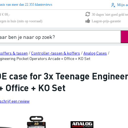
asis van meer dan 22.355 klantreviews
Mijn a
f € 99,-
30 dagen 'niet goed geld te
rgen in huis (mits op voorraad)
Laagste-prijs-garantie
offers & tassen
Controller-tassen & koffers
Analog Cases
/
/
/
gineering Pocket Operators Arcade + Office + KO Set
E case for 3x Teenage Enginee
 Office + KO Set
schrijf een review