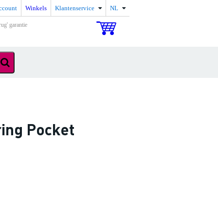
ccount
Winkels
Klantenservice
NL
rug' garantie
ring Pocket