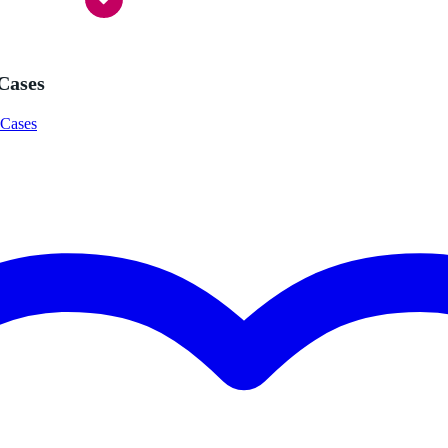
t van toepassing
t van toepassing
t van toepassing
Cases
tcase met rits
 Cases
0 gr
0 x 16,5 x 4,0 cm
 PO-20 pocket operator arcade
es met deze Pocket Operator. Deze 'arcade' staat in het teken va
entje, zonder behuizing, in de palm van uw hand.
t gespecificeerd