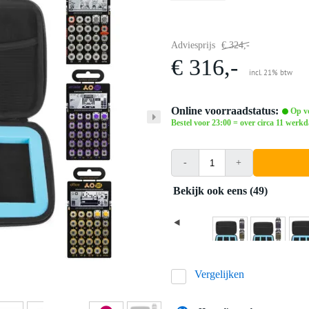
Adviesprijs
€ 324,-
€ 316,-
incl. 21% btw
Online voorraadstatus:
Op vo
Bestel voor 23:00 = over circa 11 werkd
-
+
Bekijk ook eens (49)
Vergelijken