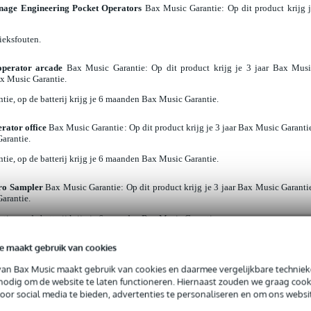
nage Engineering Pocket Operators
Bax Music Garantie
: Op dit product krijg 
rieksfouten.
operator arcade
Bax Music Garantie
: Op dit product krijg je 3 jaar Bax Mus
ax Music Garantie.
ntie, op de batterij krijg je 6 maanden Bax Music Garantie.
rator office
Bax Music Garantie
: Op dit product krijg je 3 jaar Bax Music Garanti
Garantie.
ntie, op de batterij krijg je 6 maanden Bax Music Garantie.
ro Sampler
Bax Music Garantie
: Op dit product krijg je 3 jaar Bax Music Garanti
Garantie.
ntie, op de batterij krijg je 6 maanden Bax Music Garantie.
e maakt gebruik van cookies
van Bax Music maakt gebruik van cookies en daarmee vergelijkbare techniek
3 Pocket Operators Arcade, Office en KO beschik je over een complet
 nodig om de website te laten functioneren. Hiernaast zouden we graag cook
schermd blijft tijdens transport en opslag. De stevige softcase bied
voor social media te bieden, advertenties te personaliseren en om ons websi
a accessoires, zodat je alles overzichtelijk bij elkaar houdt. In deze se