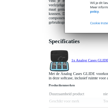
vind je een retro game-georiënteerd
Wil je dit l
veelzijdige sampler voor het opneme
Meer informa
maat gemaakte interieur en het hand
policy
.
krassen. Deze combinatie is ideaal v
componeren, samplen en experimenter
gebruiksgemak.
Cookie Inste
Specificaties
1x Analog Cases GLIDE 
Met de Analog Cases GLIDE voorkom j
in deze softcase, inclusief ruimte voor 
Productkenmerken
Duurzaamheid product
nie
Geschikt voor merk
Te