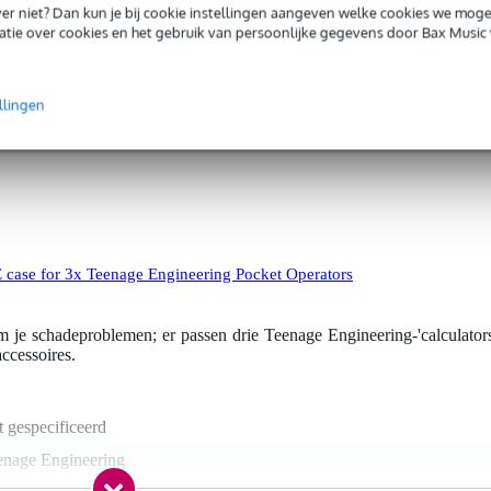
e synthesizer, een creatieve office- en sound-effectmachine en ee
iever niet? Dan kun je bij cookie instellingen aangeven welke cookies we mog
n en bewerken van eigen geluiden. Dankzij de zachte voering, het o
tie over cookies en het gebruik van persoonlijke gegevens door Bax Music 
ige opbergvak blijven de apparaten goed beschermd tegen stoten e
oor producers, beatmakers en mobiele muzikanten die onderweg wille
en met unieke sounds zonder concessies te doen aan draagbaarheid e
llingen
case for 3x Teenage Engineering Pocket Operators
e schadeproblemen; er passen drie Teenage Engineering-'calculators
accessoires.
t gespecificeerd
enage Engineering