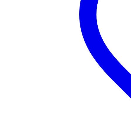
Soort synthesizer
mo
Mogelijkheden synthesizer
ee
Zelf klanken maken
ma
Vintage remake
Klankbron
vir
Aantal toetsen
16
Arpeggiator / sequencer
se
19 inch-rackformaat
nie
Vorm synthesizer
por
Type toetsen
tip
Inputs synthesizer
lin
Outputs synthesizer
lin
MIDI & overige communicatie
ge
Audio via usb
Control
ge