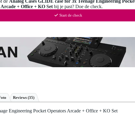
of de
Analog Cases GLIDE case for 3x Teenage Engineering Pocke
 Arcade + Office + KO Set
bij je past? Doe de check.
Start de check
Foto
Reviews
(35)
age Engineering Pocket Operators Arcade + Office + KO Set