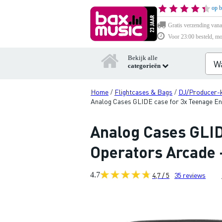
op b
Gratis verzending vana
Voor 23:00 besteld, mo
Bekijk alle
categorieën
Home
Flightcases & Bags
DJ/Producer-k
/
/
Analog Cases GLIDE case for 3x Teenage En
Analog Cases GLID
Operators Arcade +
4.7
4,7 / 5
35
reviews