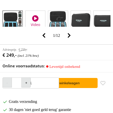
Video
1
/
12
Adviesprijs
€ 255,-
€ 249,-
(incl. 21% btw)
Online voorraadstatus:
Levertijd onbekend
In winkelwagen
Gratis verzending
30 dagen 'niet goed geld terug' garantie