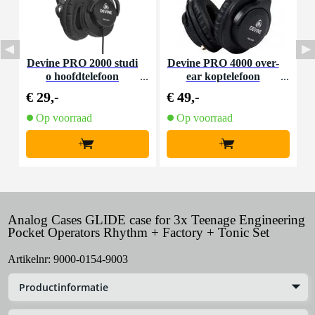
Devine PRO 2000 studi
Devine PRO 4000 over-
A
o hoofdtelefoon
ear koptelefoon
€ 29,-
€ 49,-
€
Op voorraad
Op voorraad
+
+
Analog Cases GLIDE case for 3x Teenage Engineering
Pocket Operators Rhythm + Factory + Tonic Set
Artikelnr:
9000-0154-9003
Productinformatie