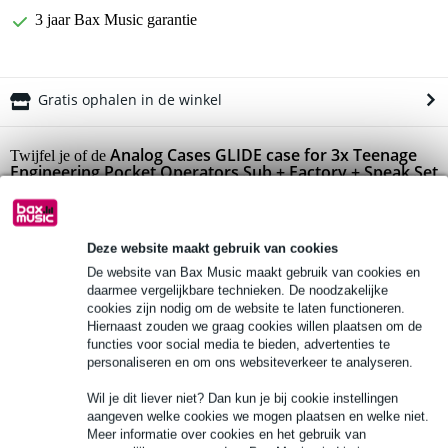
3 jaar Bax Music garantie
Gratis ophalen in de winkel
Analog Cases GLIDE case for 3x Teenage
Twijfel je of de
Engineering Pocket Operators Sub + Factory + Speak Set
bij je past? Doe de check.
Start de check
Deze website maakt gebruik van cookies
De website van Bax Music maakt gebruik van cookies en
Productinformatie
daarmee vergelijkbare technieken. De noodzakelijke
cookies zijn nodig om de website te laten functioneren.
Bekijk alle productspecificaties
Hiernaast zouden we graag cookies willen plaatsen om de
functies voor social media te bieden, advertenties te
personaliseren en om ons websiteverkeer te analyseren.
Bekijk ook eens (49)
Wil je dit liever niet? Dan kun je bij cookie instellingen
aangeven welke cookies we mogen plaatsen en welke niet.
Meer informatie over cookies en het gebruik van