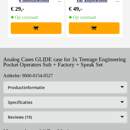
o hoofdtelefoon
ear koptelefoon
€ 29,-
€ 49,-
€
Op voorraad
Op voorraad
+
+
Analog Cases GLIDE case for 3x Teenage Engineering
Pocket Operators Sub + Factory + Speak Set
Artikelnr:
9000-0154-9527
Productinformatie
Specificaties
Reviews (19)