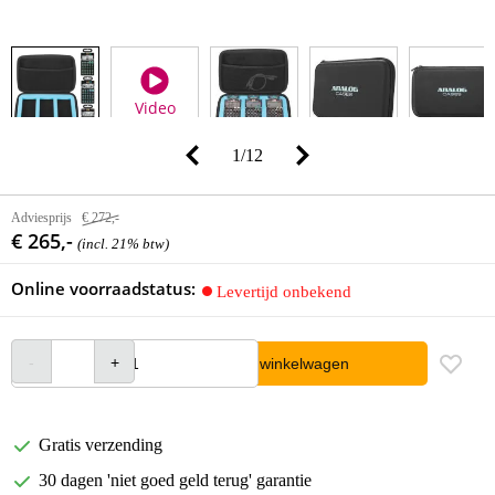
Video
1
/
12
Adviesprijs
€ 272,-
€ 265,-
(incl. 21% btw)
Online voorraadstatus:
Levertijd onbekend
In winkelwagen
Gratis verzending
30 dagen 'niet goed geld terug' garantie