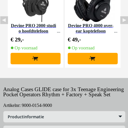
Devine PRO 2000 studi
Devine PRO 4000 over-
A
o hoofdtelefoon
ear koptelefoon
€ 29,-
€ 49,-
€
Op voorraad
Op voorraad
+
+
Analog Cases GLIDE case for 3x Teenage Engineering
Pocket Operators Rhythm + Factory + Speak Set
Artikelnr:
9000-0154-9000
Productinformatie