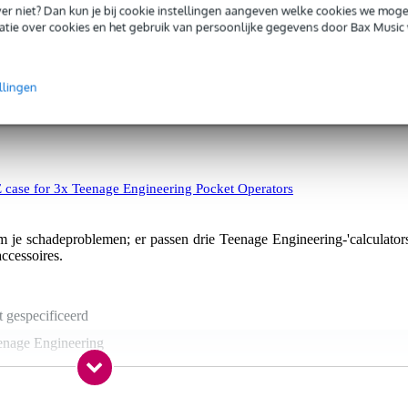
iever niet? Dan kun je bij cookie instellingen aangeven welke cookies we mog
 en muzikanten die graag onderweg werken. Of je nu thuis, in de studi
tie over cookies en het gebruik van persoonlijke gegevens door Bax Music 
ktische combinatie biedt een veilige en draagbare oplossing voor jou
llingen
case for 3x Teenage Engineering Pocket Operators
e schadeproblemen; er passen drie Teenage Engineering-'calculators
accessoires.
t gespecificeerd
enage Engineering
t van toepassing
t van toepassing