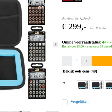
Adviesprijs
€ 307,-
€ 299,-
incl. 21% btw
Online voorraadstatus:
Op vo
Bestel voor 23:00 = over circa 10 werk
-
+
Bekijk ook eens (49)
Vergelijken