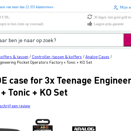
asis van meer dan 22.355 klantreviews
Mijn a
f € 99,-
30 dagen 'niet goed geld te
rgen in huis (mits op voorraad)
Laagste-prijs-garantie
offers & tassen
Controller-tassen & koffers
Analog Cases
/
/
/
ineering Pocket Operators Factory + Tonic + KO Set
E case for 3x Teenage Enginee
+ Tonic + KO Set
schrijf een review