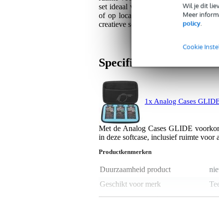
Wil je dit l
set ideaal voor producers, beatmakers
Meer informa
of op locatie muziek maakt, deze pra
policy
.
creatieve setup.
Cookie Inste
Specificaties
1x Analog Cases GLIDE 
Met de Analog Cases GLIDE voorkom j
in deze softcase, inclusief ruimte voor 
Productkenmerken
Duurzaamheid product
nie
Geschikt voor merk
Te
Langste binnenzijde
nie
Middelste binnenzijde
nie