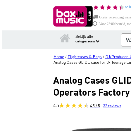
op b
Gratis verzending vana
Voor 23:00 besteld, mo
Bekijk alle
categorieën
Home
Flightcases & Bags
DJ/Producer-k
/
/
Analog Cases GLIDE case for 3x Teenage Eng
Analog Cases GLID
Operators Factory 
4.5
4,5 / 5
32
reviews