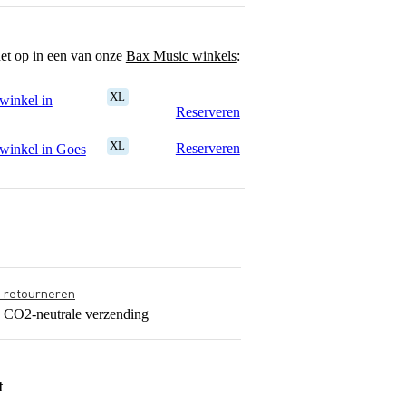
Video 2
het op in een van onze
Bax Music winkels
:
XL
winkel in
Reserveren
XL
Reserveren
winkel in Goes
s retourneren
s CO2-neutrale verzending
t