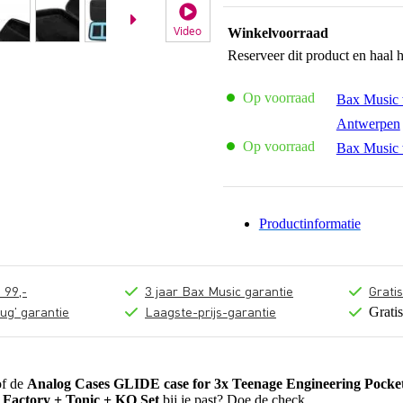
Video
Winkelvoorraad
Reserveer dit product en haal 
Op voorraad
Bax Music 
Antwerpen
Op voorraad
Bax Music 
Productinformatie
 99,-
3 jaar Bax Music garantie
Grati
ug' garantie
Laagste-prijs-garantie
Grati
of de
Analog Cases GLIDE case for 3x Teenage Engineering Pocke
 Factory + Tonic + KO Set
bij je past? Doe de check.