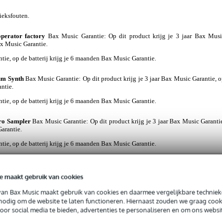
rieksfouten.
perator factory
Bax Music Garantie
: Op dit product krijg je 3 jaar Bax Mus
ax Music Garantie.
ntie, op de batterij krijg je 6 maanden Bax Music Garantie.
um Synth
Bax Music Garantie
: Op dit product krijg je 3 jaar Bax Music Garantie, 
ntie.
ntie, op de batterij krijg je 6 maanden Bax Music Garantie.
ro Sampler
Bax Music Garantie
: Op dit product krijg je 3 jaar Bax Music Garanti
Garantie.
ntie, op de batterij krijg je 6 maanden Bax Music Garantie.
e maakt gebruik van cookies
 naartoe met deze complete Analog Cases Glide Case-set inclusief 
van Bax Music maakt gebruik van cookies en daarmee vergelijkbare techniek
 De stevige softcase is speciaal ontworpen om je apparatuur veilig e
 nodig om de website te laten functioneren. Hiernaast zouden we graag cook
ransport en opslag. Dankzij het op maat gemaakte interieur blijven d
voor social media te bieden, advertenties te personaliseren en om ons websi
n stoten, krassen en andere invloeden van buitenaf. Daarnaast is e
 je alles gemakkelijk bij elkaar houdt. Het compacte ontwerp maakt dez