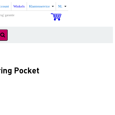
ccount
Winkels
Klantenservice
NL
rug' garantie
ring Pocket