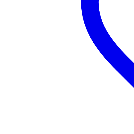
Arpeggiator / sequencer
ge
Audio via usb
Control
ge
Duurzaamheid product
nie
Inputs synthesizer
lin
Klankbron
sa
MIDI & overige communicatie
ge
Mogelijkheden synthesizer
ee
Outputs synthesizer
lin
Polyfonie
nie
Soort synthesizer
mo
Type toetsen
tip
Vintage remake
Vorm synthesizer
por
Zelf klanken maken
ma