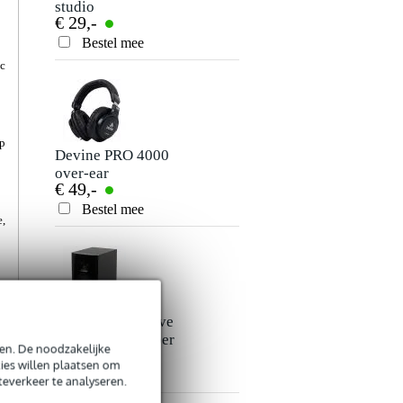
studio
studio
€ 29,-
€ 35,-
hoofdtelefoon
hoofdtelefoon
Bestel mee
Bestel mee
ic
op
Devine PRO 4000
Devine M-Mic
over-ear
USB BK
€ 49,-
€ 35,-
koptelefoon
condensatormicrof
zwart
Bestel mee
Bestel mee
e,
Adam T7V actieve
Devine Mon Pad
3
studiomonitor (per
monitorisolatie
en. De noodzakelijke
n
€ 189,-
€ 19,-
stuk)
ies willen plaatsen om
e
Bestel mee
Bestel mee
teverkeer te analyseren.
r
e