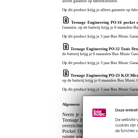
alleen garantie op fabrieksfouten.
Op dit product krijg je alleen garantie op fab
Teenage Engineering PO-16 pocket o
Garantie, op de batterij krijg je 6 maanden B
Op dit product krijg je 3 jaar Bax Music Gara
Teenage Engineering PO-32 Tonic Dr
de batterij krijg je 6 maanden Bax Music Gara
Op dit product krijg je 3 jaar Bax Music Gara
Teenage Engineering PO-33 K.O! Mic
op de batterij krijg je 6 maanden Bax Music 
Op dit product krijg je 3 jaar Bax Music Gara
Algemeen
Deze websit
Neem je muziekproducties overal mee
De website 
Teenage Engineering Pocket Operators.
cookies zijn
overzichtelijk op te bergen tijdens t
de functies 
Pocket Operators goed beschermd tege
ruimte voor kleine accessoires, zodat