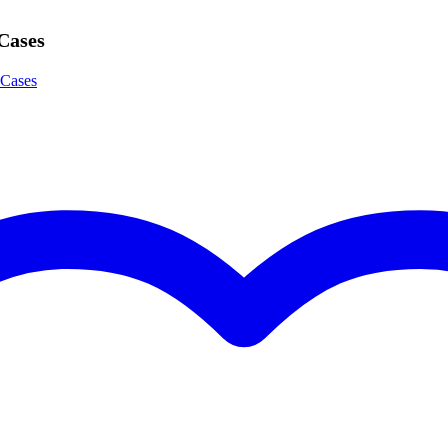
t van toepassing
Cases
tcase met rits
 Cases
0 gr
0 x 16,5 x 4,0 cm
 PO-16 pocket operator factory
p exotische synthesizers gebouwd, maar de PO-16 spant misschien wel d
ine, maar volop mogelijkheden, een 16 step-sequencer en een vleugj
t van toepassing
en