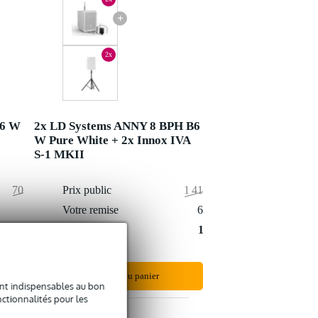
+
2x
B6 W
2x LD Systems ANNY 8 BPH B6
1
W Pure White + 2x Innox IVA
S-1 MKII
708,95 €
Prix public
1 417,90 €
2,95 €
Votre remise
62,90 €
706 €
Prix remisé
1 355 €
Ajouter au panier
sont indispensables au bon
ctionnalités pour les