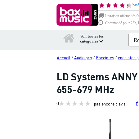
basé
Livraison offerte dès 9
Commandé pour 23h, li
Voir toutes les
catégories
Accueil
Audio pro
Enceintes
enceintes 
/
/
/
LD Systems ANNY 8
655-679 MHz
0
pas encore d'avis
É