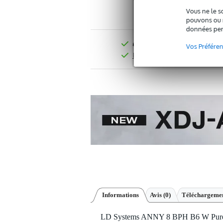
Vous ne le s
pouvons ou n
données per
Livraison offerte dès 99 
Vos Préfére
Retours gratuits
Informations
Avis
(0)
Téléchargemen
LD Systems ANNY 8 BPH B6 W Pure W