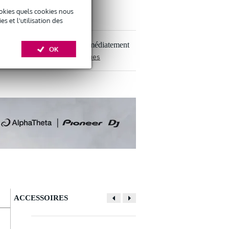
okies quels cookies nous
 et l'utilisation des
oduits en stock, expédiés immédiatement
OK
de paiement sûres et étendues
ACCESSOIRES