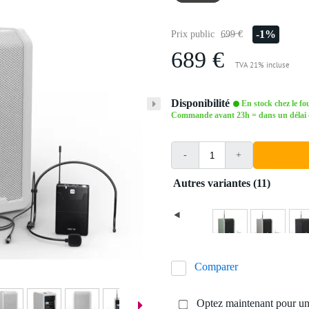
-1%
Prix public
699 €
689 €
TVA 21% incluse
Disponibilité
En stock chez le fo
Commande avant 23h = dans un délai d'
-
+
Autres variantes (11)
Comparer
Optez maintenant pour une