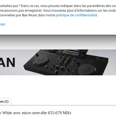
Informations
ouhaitez pas ? Dans ce cas, vous pouvez indiquer dans les paramètres des co
e pouvons pas enregistrer. Vous trouverez plus d'informations sur les cookies
sonnelles par Bax Music dans notre
politique de confidentialité
.
€
30 jours satisfait ou remboursé
48 000+ pr
nces
Garantie du meilleur prix
Modalités 
ts (1)
hite avec micro serre-tête 655-679 MHz