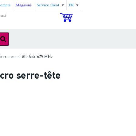
compte
Magasins
Service client
FR
oursé
icro serre-tête 655-679 MHz
ro serre-tête