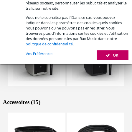
réseaux sociaux, personnaliser les publicités et analyser le
Afficher toutes les caractéristiques du produit
Remplacement rapide par Bax Music en cas de défectuosité
trafic sur notre site.
Vous ne le souhaitez pas ? Dans ce cas, vous pouvez
Autres variantes (11)
Louez ce produit
indiquer dans les paramètres des cookies quels cookies
nous pouvons ou ne pouvons pas enregistrer. Vous
trouverez plus d'informations sur les cookies et l'utilisation
des données personnelles par Bax Music dans notre
politique de confidentialité
.
Vos Préférences
OK
Accessoires (15)