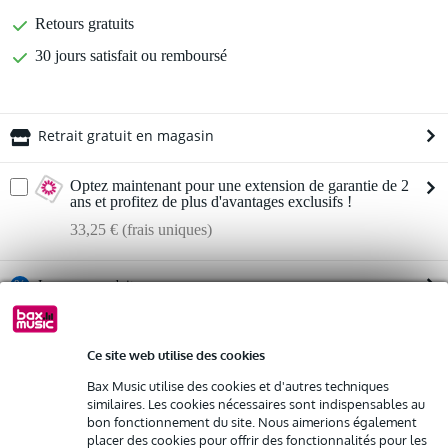
Retours gratuits
30 jours satisfait ou remboursé
Retrait gratuit en magasin
Optez maintenant pour une extension de garantie de 2
ans et profitez de plus d'avantages exclusifs !
33,25 € (frais uniques)
%
Louez ce produit
Informations
Louez ce produit à partir de 48 € par mois
Ce site web utilise des cookies
Location de plusieurs produits à la fois : min. 300 € et max.
LD Systems ANNY 8
2 500 €
Bax Music utilise des cookies et d'autres techniques
gratuite
configuration : 8 pouces + 1 pouce
Livraison à domicile
similaires. Les cookies nécessaires sont indispensables au
Résiliation possible du contrat après 4 mois
bon fonctionnement du site. Nous aimerions également
Réponse en fréquence : 53 Hz - 20 kHz
placer des cookies pour offrir des fonctionnalités pour les
Possibilité d'acheter votre/vos produit(s) à un tarif réduit