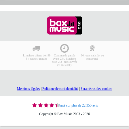
Livraison offerte dès 99
Commande passée
30 jours satisfait ou
€ / retours gratuits
avant 23h, livraison
remboursé
sous 2-3 jours ouvrés
(si en stock)
Mentions légales
|
Politique de confidentialité
|
Paramètres des cookies
basé sur plus de 22 355 avis
Copyright © Bax Music 2003 - 2026