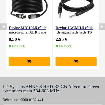
Devine MIC100/5 câble
Devine JACM/1.5 câble
I
micro/signal XLR 5 mè
de signal jack-jack TS
e
tres
6,35 mm mono 1,5 mètr
8,50 €
2,95 €
1
e
En stock
En stock
+
+
LD Systems ANNY 8 HHD B5 GN Adventure Green
avec micro main 584-608 MHz
Référence :
9000-0132-4411