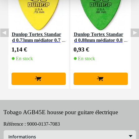
Dunlop Tortex Standar
Dunlop Tortex Standar
E
d 0.73mm médiator 0.7
d 0.88mm médiator 0.8
r
3mm jaune
8mm vert
i
1,14 €
0,93 €
5
En stock
En stock
+
+
Tobago AGB45E housse pour guitare électrique
Référence :
9000-0137-7083
Informations