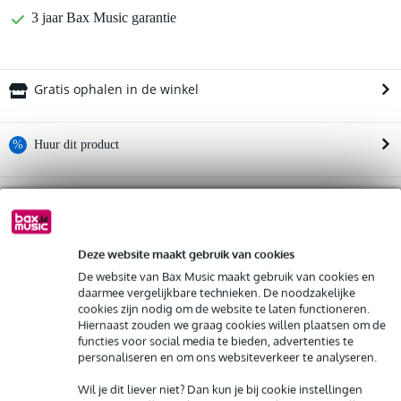
3 jaar Bax Music garantie
Gratis ophalen in de winkel
%
Huur dit product
Huur dit product al vanaf 24 euro per maand
Analog Cases GLIDE case for 3x Teenage
Twijfel je of de
Engineering Pocket Operators Tonic + Speak + KO Set
Huur meerdere producten tegelijk: min. € 300,- en max.
bij
je past? Doe de check.
€ 2.500,-
Gratis
thuisbezorgd of op te halen in de winkel
Deze website maakt gebruik van cookies
Start de check
Al na 4 maanden maandelijks opzegbaar
De website van Bax Music maakt gebruik van cookies en
De mogelijkheid om je product(en) met korting te kopen
daarmee vergelijkbare technieken. De noodzakelijke
Snelle vervanging door Bax Music bij een defect
cookies zijn nodig om de website te laten functioneren.
Productinformatie
Hiernaast zouden we graag cookies willen plaatsen om de
functies voor social media te bieden, advertenties te
Bekijk alle productspecificaties
Huur dit product
personaliseren en om ons websiteverkeer te analyseren.
Wil je dit liever niet? Dan kun je bij cookie instellingen