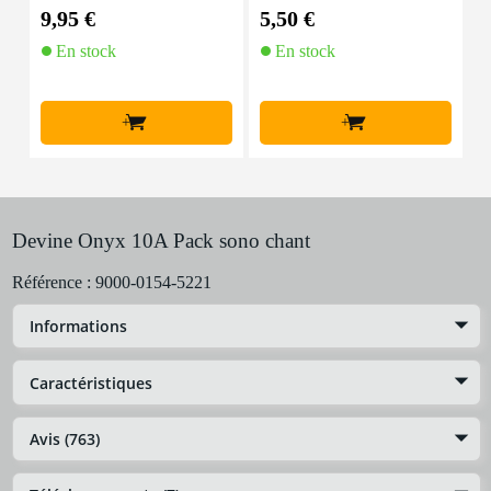
m
lante
9,95 €
5,50 €
1
En stock
En stock
+
+
Devine Onyx 10A Pack sono chant
Référence :
9000-0154-5221
Informations
Caractéristiques
Avis (763)