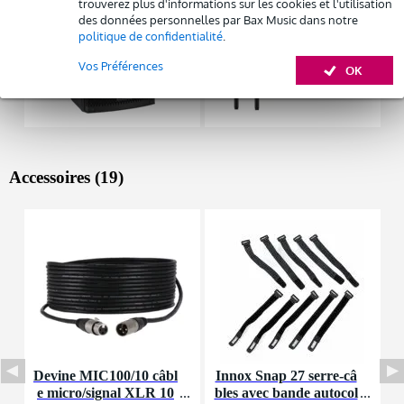
trouverez plus d'informations sur les cookies et l'utilisation
des données personnelles par Bax Music dans notre
politique de confidentialité
.
Vos Préférences
OK
Accessoires (19)
Devine MIC100/10 câbl
Innox Snap 27 serre-câ
I
e micro/signal XLR 10
bles avec bande autocol
e