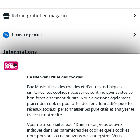
Retrait gratuit en magasin
%
Louez ce produit
Informations
Louez ce produit à partir de 57 € par mois
Location de plusieurs produits à la fois : min. 300 € et max.
Afficher toutes les caractéristiques du produit
2 500 €
gratuite
Livraison à domicile
Autres variantes (4)
Ce site web utilise des cookies
Résiliation possible du contrat après 4 mois
Possibilité d'acheter votre/vos produit(s) à un tarif réduit
Bax Music utilise des cookies et d'autres techniques
Remplacement rapide par Bax Music en cas de défectuosité
similaires. Les cookies nécessaires sont indispensables au
bon fonctionnement du site. Nous aimerions également
placer des cookies pour offrir des fonctionnalités pour les
Louez ce produit
réseaux sociaux, personnaliser les publicités et analyser le
Autres variantes (8)
trafic sur notre site.
Vous ne le souhaitez pas ? Dans ce cas, vous pouvez
indiquer dans les paramètres des cookies quels cookies
nous pouvons ou ne pouvons pas enregistrer. Vous